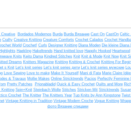
 Creative
Bordados Modernos
Burda
Burda Вязание
Cast On
CastOn
Celtic
e
Crafty
Creative Knitting
Creature Comforts
Crochet Calados
Crochet Handb
rochet World
Crochet!
Curls
Designer Knitting
Diana Moden
Die kleine Diana 
Highlights
Haekling
Hakeltrends
Hand knitted love
Happily Hooked
Heartwood
erweave Knits
Keito Dama
Kindred Stitches
Knit
Knit & Mode
Knit Now
Knit S
itted Dreams
Knitters Magazine
Knitting
Knitting & Crochet
Knitting For Begi
et s Knit
Let’s knit series
Let’s knit series дети
Let’s knit series мужские
Lou
ng
Love Sewing
Love to make
Make It Yourself
Mani di Fata
Marie Claire Idée
des & Travaux
Mollie Makes
Online Stricktrends
Pacios
Perfectly Feminine 
Pom
Pretty Patches
Prjonabladid
Quick & Easy Crochet
Quilts and More
Ric
 Knitting
Spin+Knit
Steinbach Wolle
Stitches
Stricken Mit
Stricktrends
Susa
ctico Crochet
The Knitter
The Knitters Year
Tup Knits by Ann Kingstone
Twis
het
Vintage Knitting in Tradition
Vintage Modern Croche
Vogue Knitting
Wrappe