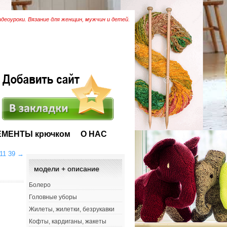
идеоуроки. Вязание для женщин, мужчин и детей.
ЕМЕНТЫ крючком
О НАС
11 39
→
модели + описание
Болеро
Головные уборы
Жилеты, жилетки, безрукавки
Кофты, кардиганы, жакеты