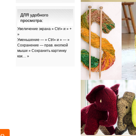
ДЛЯ удобного
просмотра:
Увеличение экрана » Ctrl» и » +
»
Уменьшение — » Ctrl» и » — »
Сохранение — прав. кнопкой
мыши » Сохранить картинку
как… »