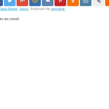
Diana Moden
,
шитье
. Bookmark the
permalink
.
s are closed.