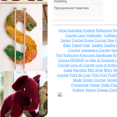
Haekling
Праздничная тематика
Anna
Australian Knitting
Bellissima
Be
Crochet Lace
Craftseller
Craftwis
Gorros
Crochet Korea
Crochet Now
C
Baby
Felted
Filati
Gedifra
Gedifra 
Crochet
Interweave Crochet
Int
Purl
Knitscene
Knitscene Handmade
Kn
Grossa MOHAIR
Le Idee di Susanna
L
Crochet
Love of Crochet
Love of Knitti
mada
Mezginiu
Mijn Style
Misty
Mo
crochet
Point de Croix
Pom Pom
Pom
Mode
Simply Crochet
Simply
Рукоделие
Teetee
Tejido Pra
Knitting
Verena
Vintage Croc