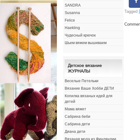
SANDRA
Tagged
Susanna
Felice
Comment
Haekling
Чудесный крючок
Шьем вяжем вышиваем
Детское вязание
ЖУРНАЛЫ
Веселые Петельки
Вязание Ваше Хобби ДЕТИ
Копилка вязаных идей для
детей
Мама вяжет
Сабрина беби
Сабрина дети
Диана дети
Вязаная мода из Финляндии