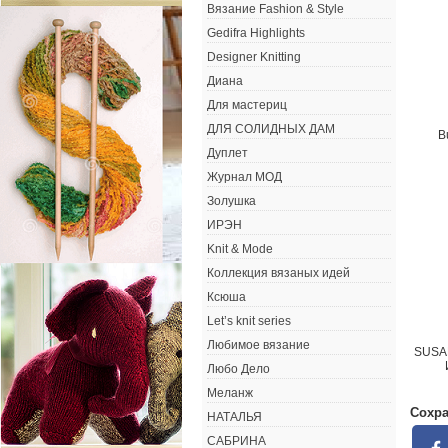
Вязание Fashion & Style
Gedifra Highlights
Designer Knitting
Диана
Для мастериц
ДЛЯ СОЛИДНЫХ ДАМ
B
Дуплет
Журнал МОД
Золушка
ИРЭН
Knit & Mode
Коллекция вязаных идей
Ксюша
Let’s knit series
Любимое вязание
SUSA
Любо Дело
Меланж
Сохра
НАТАЛЬЯ
САБРИНА