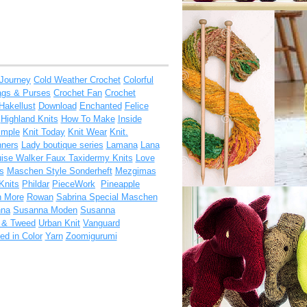
 Journey
Cold Weather Crochet
Colorful
ags & Purses
Crochet Fan
Crochet
Hakellust
Download
Enchanted
Felice
Highland Knits
How To Make
Inside
imple
Knit Today
Knit Wear
Knit.
nners
Lady boutique series
Lamana
Lana
ise Walker Faux Taxidermy Knits
Love
s
Maschen Style Sonderheft
Mezgimas
Knits
Phildar
PieceWork
Pineapple
h More
Rowan
Sabrina Special Maschen
nna
Susanna Moden
Susanna
t & Tweed
Urban Knit
Vanguard
d in Color
Yarn
Zoomigurumi