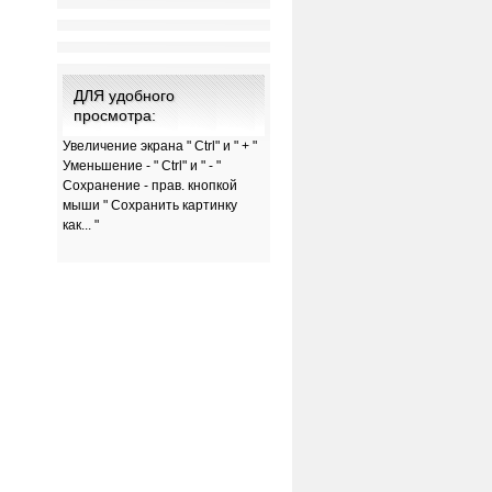
ДЛЯ удобного
просмотра:
Увеличение экрана " Ctrl" и " + "
Уменьшение - " Ctrl" и " - "
Сохранение - прав. кнопкой
мыши " Сохранить картинку
как... "