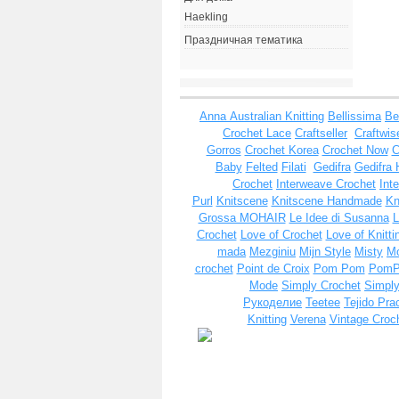
Haekling
Праздничная тематика
Anna
Australian Knitting
Bellissima
Be
Crochet Lace
Craftseller
Craftwis
Gorros
Crochet Korea
Crochet Now
C
Baby
Felted
Filati
Gedifra
Gedifra 
Crochet
Interweave Crochet
Int
Purl
Knitscene
Knitscene Handmade
Kn
Grossa MOHAIR
Le Idee di Susanna
L
Crochet
Love of Crochet
Love of Knitti
mada
Mezginiu
Mijn Style
Misty
Mo
crochet
Point de Croix
Pom Pom
Pom
Mode
Simply Crochet
Simply
Рукоделие
Teetee
Tejido Pra
Knitting
Verena
Vintage Croc