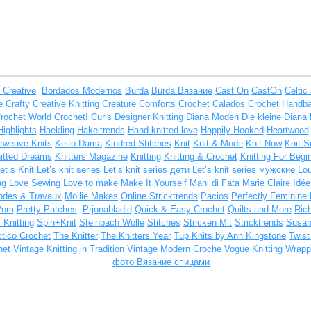
 Creative
Bordados Modernos
Burda
Burda Вязание
Cast On
CastOn
Celtic
e
Crafty
Creative Knitting
Creature Comforts
Crochet Calados
Crochet Handb
rochet World
Crochet!
Curls
Designer Knitting
Diana Moden
Die kleine Diana 
Highlights
Haekling
Hakeltrends
Hand knitted love
Happily Hooked
Heartwood
erweave Knits
Keito Dama
Kindred Stitches
Knit
Knit & Mode
Knit Now
Knit S
itted Dreams
Knitters Magazine
Knitting
Knitting & Crochet
Knitting For Begi
et s Knit
Let’s knit series
Let’s knit series дети
Let’s knit series мужские
Lou
ng
Love Sewing
Love to make
Make It Yourself
Mani di Fata
Marie Claire Idée
des & Travaux
Mollie Makes
Online Stricktrends
Pacios
Perfectly Feminine 
Pom
Pretty Patches
Prjonabladid
Quick & Easy Crochet
Quilts and More
Ric
 Knitting
Spin+Knit
Steinbach Wolle
Stitches
Stricken Mit
Stricktrends
Susa
ctico Crochet
The Knitter
The Knitters Year
Tup Knits by Ann Kingstone
Twis
het
Vintage Knitting in Tradition
Vintage Modern Croche
Vogue Knitting
Wrappe