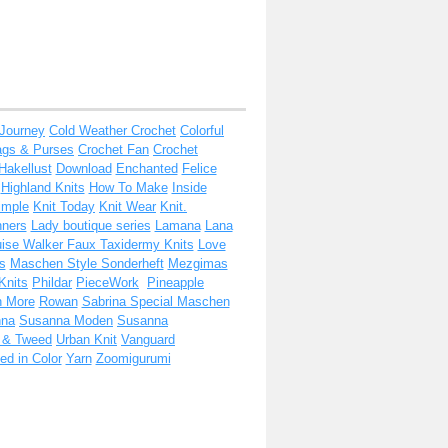
 Journey
Cold Weather Crochet
Colorful
ags & Purses
Crochet Fan
Crochet
Hakellust
Download
Enchanted
Felice
Highland Knits
How To Make
Inside
imple
Knit Today
Knit Wear
Knit.
nners
Lady boutique series
Lamana
Lana
ise Walker Faux Taxidermy Knits
Love
s
Maschen Style Sonderheft
Mezgimas
Knits
Phildar
PieceWork
Pineapple
h More
Rowan
Sabrina Special Maschen
nna
Susanna Moden
Susanna
t & Tweed
Urban Knit
Vanguard
d in Color
Yarn
Zoomigurumi