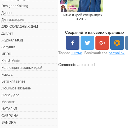
Designer Knitting
Диана
Шитье и крой спецвыпуск
3 2017
Для мастериц
ДЛЯ СОЛИДНЫХ ДАМ
Сохраняйте на своих страницах
Дуплет
Журнал МОД
Золушка
Tagged
шитье
. Bookmark the
permalink
.
ИРЭН
Knit & Mode
Comments are closed.
Коллекция вязаных идей
Ксюша
Let’s knit series
Любимое вязание
Любо Дело
Меланж
НАТАЛЬЯ
САБРИНА
SANDRA