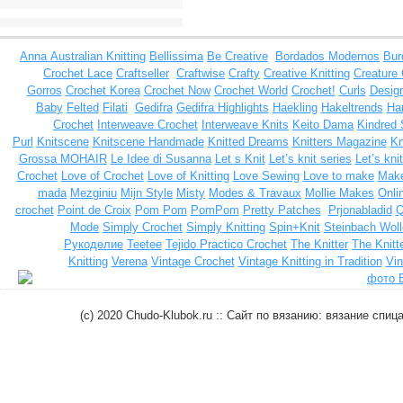
Anna
Australian Knitting
Bellissima
Be Creative
Bordados Modernos
Bur
Crochet Lace
Craftseller
Craftwise
Crafty
Creative Knitting
Creature
Gorros
Crochet Korea
Crochet Now
Crochet World
Crochet!
Curls
Design
Baby
Felted
Filati
Gedifra
Gedifra Highlights
Haekling
Hakeltrends
Han
Crochet
Interweave Crochet
Interweave Knits
Keito Dama
Kindred 
Purl
Knitscene
Knitscene Handmade
Knitted Dreams
Knitters Magazine
Kn
Grossa MOHAIR
Le Idee di Susanna
Let s Knit
Let’s knit series
Let’s kni
Crochet
Love of Crochet
Love of Knitting
Love Sewing
Love to make
Make
mada
Mezginiu
Mijn Style
Misty
Modes & Travaux
Mollie Makes
Onli
crochet
Point de Croix
Pom Pom
PomPom
Pretty Patches
Prjonabladid
Q
Mode
Simply Crochet
Simply Knitting
Spin+Knit
Steinbach Woll
Рукоделие
Teetee
Tejido Practico Crochet
The Knitter
The Knitt
Knitting
Verena
Vintage Crochet
Vintage Knitting in Tradition
Vin
(c) 2020 Chudo-Klubok.ru :: Сайт по вязанию: вязание сп