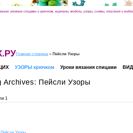
занию: вязание спицами и крючком, журналы, модели, узоры, схемы, описания и виде
.РУ
Главная страница
»
Пейсли Узоры
ЩИХ
УЗОРЫ крючком
Уроки вязания спицами
ВИД
g Archives:
Пейсли Узоры
ли 1
Пейсли Узоры