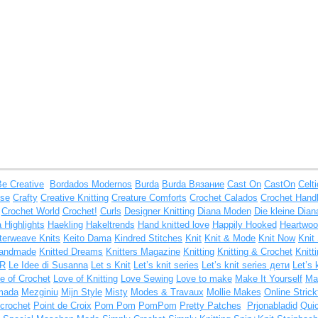
Be Creative
Bordados Modernos
Burda
Burda Вязание
Cast On
CastOn
Celt
ise
Crafty
Creative Knitting
Creature Comforts
Crochet Calados
Crochet Hand
Crochet World
Crochet!
Curls
Designer Knitting
Diana Moden
Die kleine Dian
 Highlights
Haekling
Hakeltrends
Hand knitted love
Happily Hooked
Heartwoo
nterweave Knits
Keito Dama
Kindred Stitches
Knit
Knit & Mode
Knit Now
Knit
Handmade
Knitted Dreams
Knitters Magazine
Knitting
Knitting & Crochet
Knitt
IR
Le Idee di Susanna
Let s Knit
Let’s knit series
Let’s knit series дети
Let’s 
e of Crochet
Love of Knitting
Love Sewing
Love to make
Make It Yourself
Man
mada
Mezginiu
Mijn Style
Misty
Modes & Travaux
Mollie Makes
Online Strick
crochet
Point de Croix
Pom Pom
PomPom
Pretty Patches
Prjonabladid
Qui