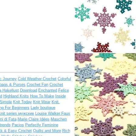
ic Journey
Cold Weather Crochet
Colorful
bags & Purses
Crochet Fan
Crochet
a Hakellust
Download
Enchanted
Felice
d
Highland Knits
How To Make
Inside
 Simple
Knit Today
Knit Wear
Knit.
ing For Beginners
Lady boutique
knit series мужские
Louise Walker Faux
i di Fata
Marie Claire Idées
Maschen
trends
Pacios
Perfectly Feminine
ck & Easy Crochet
Quilts and More
Rich