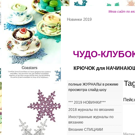
Мега сайт по вя
Новинки 2019
ЧУДО-КЛУБОК
КРЮЧОК для НАЧИНАЮ
Ta
полные ЖУРНАЛЫ в режиме
просмотра слайд-шоу
Пейс
*** 2019 НОВИНКИ***
2018 журналы по вязанию
Иностранные журналы по
вязанию
Вязание СПИЦАМИ
Метки