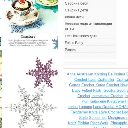
Сабрина беби
Сабрина дети
Диана дети
Вязаная мода из Финляндии
ДЕТИ
Let’s knit series дети
Felice Baby
Редкие
Anna
Australian Knitting
Bellissima
Crochet Lace
Craftseller
Craftw
Gorros
Crochet Korea
Crochet Now
Baby
Felted
Filati
Gedifra
Gedifra
Crochet
Interweave Crochet
I
Purl
Knitscene
Knitscene 
series
Lamana
Lana Grossa MOHA
Taxidermy Knits
Love Crochet
Lov
Style Sonderheft
Mezgimas 
Knits
Phildar
PieceWork
Pineapple 