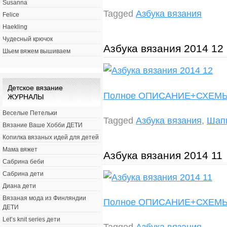
Susanna
Tagged
Азбука вязания
Felice
Haekling
Чудесный крючок
Азбука вязания 2014 12
Шьем вяжем вышиваем
Детское вязание
Полное ОПИСАНИЕ+СХЕ
ЖУРНАЛЫ
Веселые Петельки
Tagged
Азбука вязания
,
Шапк
Вязание Ваше Хобби ДЕТИ
Копилка вязаных идей для детей
Мама вяжет
Азбука вязания 2014 11
Сабрина беби
Сабрина дети
Диана дети
Вязаная мода из Финляндии
Полное ОПИСАНИЕ+СХЕ
ДЕТИ
Let’s knit series дети
Tagged
Азбука вязания