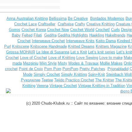
Anna
Australian Knitting
Bellissima
Be Creative
Bordados Modernos
Bur
Crochet Lace
Craftseller
Craftwise
Crafty
Creative Knitting
Creature
Gorros
Crochet Korea
Crochet Now
Crochet World
Crochet!
Curls
Design
Baby
Felted
Filati
Gedifra
Gedifra Highlights
Haekling
Hakeltrends
Han
Crochet
Interweave Crochet
Interweave Knits
Keito Dama
Kindred 
Purl
Knitscene
Knitscene Handmade
Knitted Dreams
Knitters Magazine
Kn
Grossa MOHAIR
Le Idee di Susanna
Let s Knit
Let’s knit series
Let’s kni
Crochet
Love of Crochet
Love of Knitting
Love Sewing
Love to make
Make
mada
Mezginiu
Mijn Style
Misty
Modes & Travaux
Mollie Makes
Onli
crochet
Point de Croix
Pom Pom
PomPom
Pretty Patches
Prjonabladid
Q
Mode
Simply Crochet
Simply Knitting
Spin+Knit
Steinbach Woll
Рукоделие
Teetee
Tejido Practico Crochet
The Knitter
The Knitt
Knitting
Verena
Vintage Crochet
Vintage Knitting in Tradition
Vin
(c) 2020 Chudo-Klubok.ru :: Сайт по вязанию: вязание сп