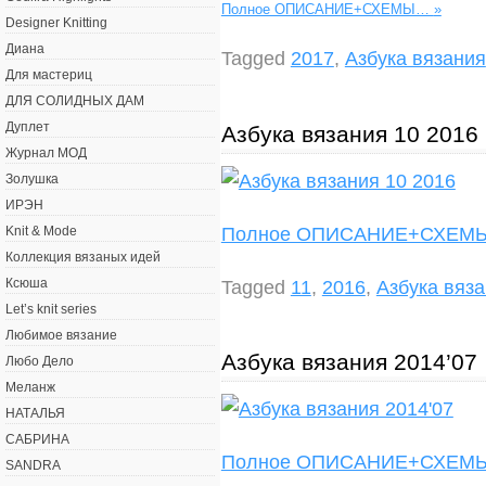
Полное ОПИСАНИЕ+СХЕМЫ…
»
Designer Knitting
Диана
Tagged
2017
,
Азбука вязания
Для мастериц
ДЛЯ СОЛИДНЫХ ДАМ
Дуплет
Азбука вязания 10 2016
Журнал МОД
Золушка
ИРЭН
Полное ОПИСАНИЕ+СХЕ
Knit & Mode
Коллекция вязаных идей
Tagged
11
,
2016
,
Азбука вяз
Ксюша
Let’s knit series
Любимое вязание
Азбука вязания 2014’07
Любо Дело
Меланж
НАТАЛЬЯ
САБРИНА
Полное ОПИСАНИЕ+СХЕ
SANDRA