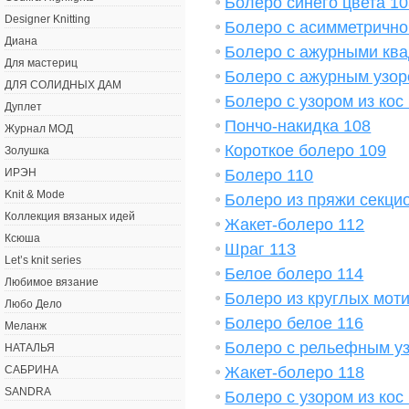
Болеро синего цвета 1
Designer Knitting
Болеро с асимметрично
Диана
Болеро с ажурными ква
Для мастериц
Болеро с ажурным узор
ДЛЯ СОЛИДНЫХ ДАМ
Болеро с узором из кос
Дуплет
Пончо-накидка 108
Журнал МОД
Короткое болеро 109
Золушка
Болеро 110
ИРЭН
Knit & Mode
Болеро из пряжи секци
Коллекция вязаных идей
Жакет-болеро 112
Ксюша
Шраг 113
Let’s knit series
Белое болеро 114
Любимое вязание
Болеро из круглых мот
Любо Дело
Болеро белое 116
Меланж
Болеро с рельефным у
НАТАЛЬЯ
Жакет-болеро 118
САБРИНА
SANDRA
Болеро с узором из кос