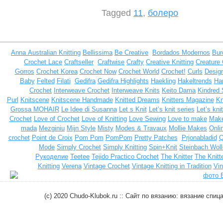
Tagged
11
,
болеро
Anna
Australian Knitting
Bellissima
Be Creative
Bordados Modernos
Bur
Crochet Lace
Craftseller
Craftwise
Crafty
Creative Knitting
Creature
Gorros
Crochet Korea
Crochet Now
Crochet World
Crochet!
Curls
Design
Baby
Felted
Filati
Gedifra
Gedifra Highlights
Haekling
Hakeltrends
Han
Crochet
Interweave Crochet
Interweave Knits
Keito Dama
Kindred 
Purl
Knitscene
Knitscene Handmade
Knitted Dreams
Knitters Magazine
Kn
Grossa MOHAIR
Le Idee di Susanna
Let s Knit
Let’s knit series
Let’s kni
Crochet
Love of Crochet
Love of Knitting
Love Sewing
Love to make
Make
mada
Mezginiu
Mijn Style
Misty
Modes & Travaux
Mollie Makes
Onli
crochet
Point de Croix
Pom Pom
PomPom
Pretty Patches
Prjonabladid
Q
Mode
Simply Crochet
Simply Knitting
Spin+Knit
Steinbach Woll
Рукоделие
Teetee
Tejido Practico Crochet
The Knitter
The Knitt
Knitting
Verena
Vintage Crochet
Vintage Knitting in Tradition
Vin
(c) 2020 Chudo-Klubok.ru :: Сайт по вязанию: вязание сп