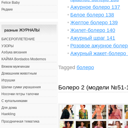
Felice Baby
Ажурное болеро 137
Редкие
Белое болеро 138
Желтое болеро 139
Жилет-болеро 140
разные ЖУРНАЛЫ
Ажурный шраг 141
БИСЕРОПЛЕТЕНИЕ
Розовое ажурное болер
УЗОРЫ
Азбука вязания
Ажурный жакет-болеро 
КАЙМА Bordados Modernos
Tagged
болеро
Вяжем мужчинам
Домашним животным
Игрушки
Болеро 2 (модели №51-
Шапки сумки украшения
Носочки гетры тапочки
С купальниками
Для дома
Haekling
Праздничная тематика