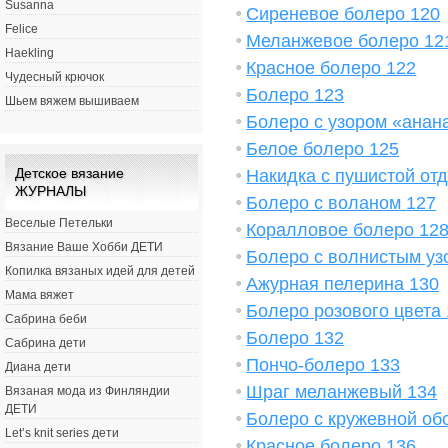
Susanna
Сиреневое болеро 120
Felice
Меланжевое болеро 12
Haekling
Красное болеро 122
Чудесный крючок
Болеро 123
Шьем вяжем вышиваем
Болеро с узором «анан
Белое болеро 125
Детское вязание
Накидка с пушистой от
ЖУРНАЛЫ
Болеро с воланом 127
Веселые Петельки
Коралловое болеро 12
Вязание Ваше Хобби ДЕТИ
Болеро с волнистым уз
Копилка вязаных идей для детей
Ажурная пелерина 130
Мама вяжет
Болеро розового цвета
Сабрина беби
Болеро 132
Сабрина дети
Пончо-болеро 133
Диана дети
Шраг меланжевый 134
Вязаная мода из Финляндии
ДЕТИ
Болеро с кружевной об
Let’s knit series дети
Красное болеро 136