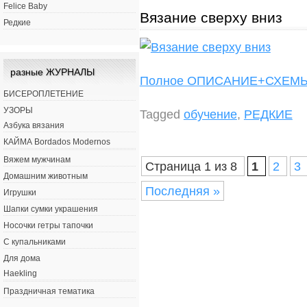
Felice Baby
Вязание сверху вниз
Редкие
разные ЖУРНАЛЫ
Полное ОПИСАНИЕ+СХЕ
БИСЕРОПЛЕТЕНИЕ
УЗОРЫ
Tagged
обучение
,
РЕДКИЕ
Азбука вязания
КАЙМА Bordados Modernos
Вяжем мужчинам
Страница 1 из 8
1
2
3
Домашним животным
Последняя »
Игрушки
Шапки сумки украшения
Носочки гетры тапочки
С купальниками
Для дома
Haekling
Праздничная тематика