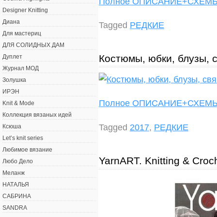
Полное ОПИСАНИЕ+СХЕ
Designer Knitting
Диана
Tagged
РЕДКИЕ
Для мастериц
ДЛЯ СОЛИДНЫХ ДАМ
Костюмы, юбки, блузы, 
Дуплет
Журнал МОД
Золушка
ИРЭН
Полное ОПИСАНИЕ+СХЕ
Knit & Mode
Коллекция вязаных идей
Tagged
2017
,
РЕДКИЕ
Ксюша
Let’s knit series
Любимое вязание
YarnART. Knitting & Croc
Любо Дело
Меланж
НАТАЛЬЯ
САБРИНА
SANDRA