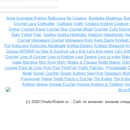
Anna
Australian Knitting
Bellissima
Be Creative
Bordados Modernos
Bur
Crochet Lace
Craftseller
Craftwise
Crafty
Creative Knitting
Creature
Gorros
Crochet Korea
Crochet Now
Crochet World
Crochet!
Curls
Design
Baby
Felted
Filati
Gedifra
Gedifra Highlights
Haekling
Hakeltrends
Han
Crochet
Interweave Crochet
Interweave Knits
Keito Dama
Kindred 
Purl
Knitscene
Knitscene Handmade
Knitted Dreams
Knitters Magazine
Kn
Grossa MOHAIR
Le Idee di Susanna
Let s Knit
Let’s knit series
Let’s kni
Crochet
Love of Crochet
Love of Knitting
Love Sewing
Love to make
Make
mada
Mezginiu
Mijn Style
Misty
Modes & Travaux
Mollie Makes
Onli
crochet
Point de Croix
Pom Pom
PomPom
Pretty Patches
Prjonabladid
Q
Mode
Simply Crochet
Simply Knitting
Spin+Knit
Steinbach Woll
Рукоделие
Teetee
Tejido Practico Crochet
The Knitter
The Knitt
Knitting
Verena
Vintage Crochet
Vintage Knitting in Tradition
Vin
(c) 2020 Chudo-Klubok.ru :: Сайт по вязанию: вязание сп