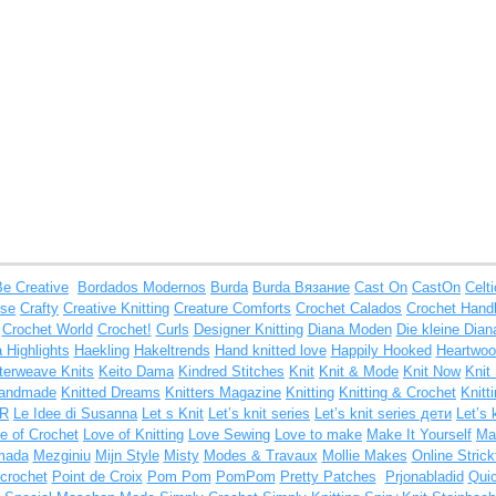
Be Creative
Bordados Modernos
Burda
Burda Вязание
Cast On
CastOn
Celt
ise
Crafty
Creative Knitting
Creature Comforts
Crochet Calados
Crochet Hand
Crochet World
Crochet!
Curls
Designer Knitting
Diana Moden
Die kleine Dian
 Highlights
Haekling
Hakeltrends
Hand knitted love
Happily Hooked
Heartwoo
nterweave Knits
Keito Dama
Kindred Stitches
Knit
Knit & Mode
Knit Now
Knit
Handmade
Knitted Dreams
Knitters Magazine
Knitting
Knitting & Crochet
Knitt
IR
Le Idee di Susanna
Let s Knit
Let’s knit series
Let’s knit series дети
Let’s 
e of Crochet
Love of Knitting
Love Sewing
Love to make
Make It Yourself
Man
mada
Mezginiu
Mijn Style
Misty
Modes & Travaux
Mollie Makes
Online Strick
crochet
Point de Croix
Pom Pom
PomPom
Pretty Patches
Prjonabladid
Qui