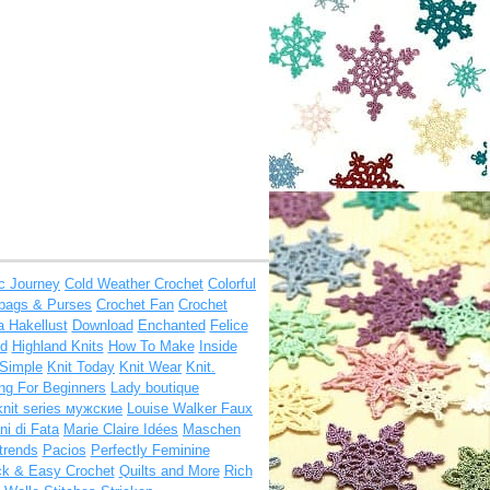
ic Journey
Cold Weather Crochet
Colorful
bags & Purses
Crochet Fan
Crochet
a Hakellust
Download
Enchanted
Felice
d
Highland Knits
How To Make
Inside
 Simple
Knit Today
Knit Wear
Knit.
ing For Beginners
Lady boutique
knit series мужские
Louise Walker Faux
i di Fata
Marie Claire Idées
Maschen
trends
Pacios
Perfectly Feminine
ck & Easy Crochet
Quilts and More
Rich