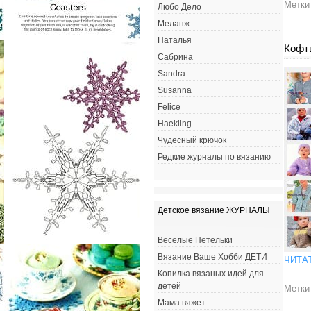
Метки
Любо Дело
Меланж
Наталья
Кофты
Сабрина
Sandra
Susanna
Felice
Haekling
Чудесный крючок
Редкие журналы по вязанию
Детское вязание ЖУРНАЛЫ
Веселые Петельки
Вязание Ваше Хобби ДЕТИ
ЧИТА
Копилка вязаных идей для
детей
Метки
Мама вяжет