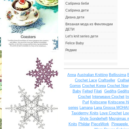
Сабрина беби
Сабрина дети
Диана дети
Вязаная мода из Финляндии
ДЕТИ
Let’s knit series дети
Felice Baby
Редкие
Anna
Australian Knitting
Bellissima
Crochet Lace
Craftseller
Craftw
Gorros
Crochet Korea
Crochet Now
Baby
Felted
Filati
Gedifra
Gedifra
Crochet
Interweave Crochet
I
Purl
Knitscene
Knitscene 
series
Lamana
Lana Grossa MOHA
Taxidermy Knits
Love Crochet
Lov
Style Sonderheft
Mezgimas 
Knits
Phildar
PieceWork
Pineapple 