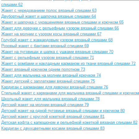
спицами 62
Жакет с чередованием полос вязаный спицами 63
Двубортный жакет и шапочка вязаные спицами 64
Жакет и шапочка с украшениями вязаные спицами и крючком 65
Жакет для девочки с рельефным узором вязаный спицами 66
Жакет на молнии с узором косы вязаный спицами 67
Голубой жакет с жаккардовым узором вязаный спицами 68
Розовый жакет с бантами вязаный спицами 69
Жакет на пуговицах и шапка с ушками вязаные спицами 70
Жакет с рельефным узором вязаный спицами 71
Жакет с ромбами и накладным карманом из ткани вязаный спицами 72
Жакет вязаный крючком одним полотном 73
Жакет для мальчика на молнии вязаный крючком 74
Жакет детский с заплатками вязаный спицами 75
Кардиган с карманами для девочки вязаный спицами 76
Стильный жакет с карманами для мальчика вязаный спицами и крючком
Школьный жакет для мальчика вязаный спицами 78
Детский жакет на молнии вязаный спицами 79
Детский жакет на одной пуговице вязаный спицами и крючком 80
Детский жакет с круглой кокеткой вязаный спицами 81
Детская кофта с капюшоном и рельефной кокеткой вязаная спицами 82
Кардиган с двухцветными косами вязаный спицами 83