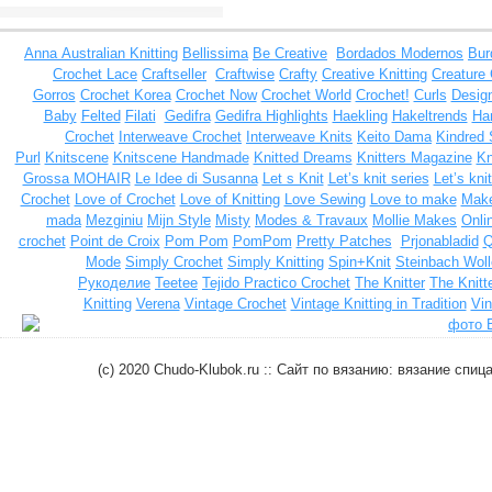
Anna
Australian Knitting
Bellissima
Be Creative
Bordados Modernos
Bur
Crochet Lace
Craftseller
Craftwise
Crafty
Creative Knitting
Creature
Gorros
Crochet Korea
Crochet Now
Crochet World
Crochet!
Curls
Design
Baby
Felted
Filati
Gedifra
Gedifra Highlights
Haekling
Hakeltrends
Han
Crochet
Interweave Crochet
Interweave Knits
Keito Dama
Kindred 
Purl
Knitscene
Knitscene Handmade
Knitted Dreams
Knitters Magazine
Kn
Grossa MOHAIR
Le Idee di Susanna
Let s Knit
Let’s knit series
Let’s kni
Crochet
Love of Crochet
Love of Knitting
Love Sewing
Love to make
Make
mada
Mezginiu
Mijn Style
Misty
Modes & Travaux
Mollie Makes
Onli
crochet
Point de Croix
Pom Pom
PomPom
Pretty Patches
Prjonabladid
Q
Mode
Simply Crochet
Simply Knitting
Spin+Knit
Steinbach Woll
Рукоделие
Teetee
Tejido Practico Crochet
The Knitter
The Knitt
Knitting
Verena
Vintage Crochet
Vintage Knitting in Tradition
Vin
(c) 2020 Chudo-Klubok.ru :: Сайт по вязанию: вязание сп