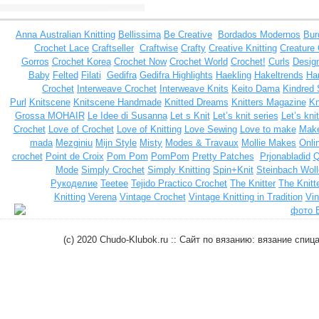
Anna
Australian Knitting
Bellissima
Be Creative
Bordados Modernos
Bur
Crochet Lace
Craftseller
Craftwise
Crafty
Creative Knitting
Creature
Gorros
Crochet Korea
Crochet Now
Crochet World
Crochet!
Curls
Design
Baby
Felted
Filati
Gedifra
Gedifra Highlights
Haekling
Hakeltrends
Han
Crochet
Interweave Crochet
Interweave Knits
Keito Dama
Kindred 
Purl
Knitscene
Knitscene Handmade
Knitted Dreams
Knitters Magazine
Kn
Grossa MOHAIR
Le Idee di Susanna
Let s Knit
Let’s knit series
Let’s kni
Crochet
Love of Crochet
Love of Knitting
Love Sewing
Love to make
Make
mada
Mezginiu
Mijn Style
Misty
Modes & Travaux
Mollie Makes
Onli
crochet
Point de Croix
Pom Pom
PomPom
Pretty Patches
Prjonabladid
Q
Mode
Simply Crochet
Simply Knitting
Spin+Knit
Steinbach Woll
Рукоделие
Teetee
Tejido Practico Crochet
The Knitter
The Knitt
Knitting
Verena
Vintage Crochet
Vintage Knitting in Tradition
Vin
(c) 2020 Chudo-Klubok.ru :: Сайт по вязанию: вязание сп