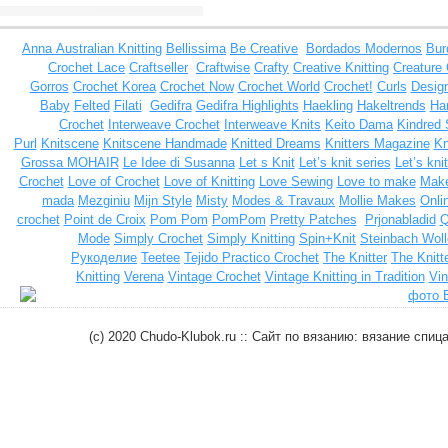
Anna
Australian Knitting
Bellissima
Be Creative
Bordados Modernos
Bur
Crochet Lace
Craftseller
Craftwise
Crafty
Creative Knitting
Creature
Gorros
Crochet Korea
Crochet Now
Crochet World
Crochet!
Curls
Design
Baby
Felted
Filati
Gedifra
Gedifra Highlights
Haekling
Hakeltrends
Han
Crochet
Interweave Crochet
Interweave Knits
Keito Dama
Kindred 
Purl
Knitscene
Knitscene Handmade
Knitted Dreams
Knitters Magazine
Kn
Grossa MOHAIR
Le Idee di Susanna
Let s Knit
Let’s knit series
Let’s kni
Crochet
Love of Crochet
Love of Knitting
Love Sewing
Love to make
Make
mada
Mezginiu
Mijn Style
Misty
Modes & Travaux
Mollie Makes
Onli
crochet
Point de Croix
Pom Pom
PomPom
Pretty Patches
Prjonabladid
Q
Mode
Simply Crochet
Simply Knitting
Spin+Knit
Steinbach Woll
Рукоделие
Teetee
Tejido Practico Crochet
The Knitter
The Knitt
Knitting
Verena
Vintage Crochet
Vintage Knitting in Tradition
Vin
(c) 2020 Chudo-Klubok.ru :: Сайт по вязанию: вязание сп