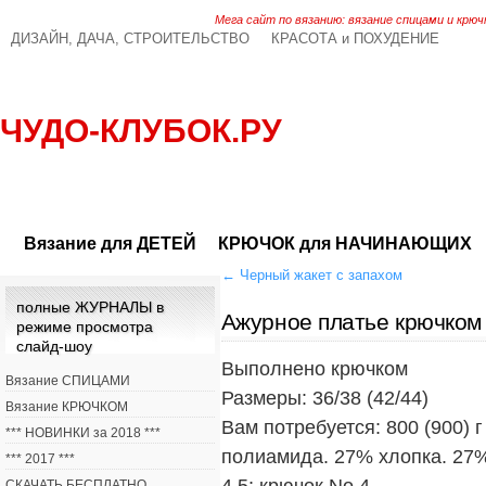
Мега сайт по вязанию: вязание спицами и крюч
ДИЗАЙН, ДАЧА, СТРОИТЕЛЬСТВО
КРАСОТА и ПОХУДЕНИЕ
ЧУДО-КЛУБОК.РУ
Вязание для ДЕТЕЙ
КРЮЧОК для НАЧИНАЮЩИХ
←
Черный жакет с запахом
полные ЖУРНАЛЫ в
Ажурное платье крючком
режиме просмотра
слайд-шоу
Выполнено крючком
Вязание СПИЦАМИ
Размеры: 36/38 (42/44)
Вязание КРЮЧКОМ
Вам потребуется: 800 (900) 
*** НОВИНКИ за 2018 ***
полиамида. 27% хлопка. 27%
*** 2017 ***
4.5; крючок No 4.
СКАЧАТЬ БЕСПЛАТНО