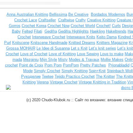
Anna
Australian Knitting
Bellissima
Be Creative
Bordados Modernos
Bur
Crochet Lace
Craftseller
Craftwise
Crafty
Creative Knitting
Creature
Gorros
Crochet Korea
Crochet Now
Crochet World
Crochet!
Curls
Design
Baby
Felted
Filati
Gedifra
Gedifra Highlights
Haekling
Hakeltrends
Han
Crochet
Interweave Crochet
Interweave Knits
Keito Dama
Kindred 
Purl
Knitscene
Knitscene Handmade
Knitted Dreams
Knitters Magazine
Kn
Grossa MOHAIR
Le Idee di Susanna
Let s Knit
Let’s knit series
Let’s kni
Crochet
Love of Crochet
Love of Knitting
Love Sewing
Love to make
Make
mada
Mezginiu
Mijn Style
Misty
Modes & Travaux
Mollie Makes
Onli
crochet
Point de Croix
Pom Pom
PomPom
Pretty Patches
Prjonabladid
Q
Mode
Simply Crochet
Simply Knitting
Spin+Knit
Steinbach Woll
Рукоделие
Teetee
Tejido Practico Crochet
The Knitter
The Knitt
Knitting
Verena
Vintage Crochet
Vintage Knitting in Tradition
Vin
(c) 2020 Chudo-Klubok.ru :: Сайт по вязанию: вязание сп