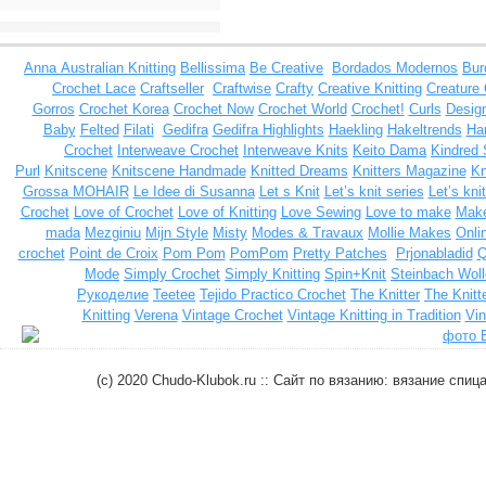
Anna
Australian Knitting
Bellissima
Be Creative
Bordados Modernos
Bur
Crochet Lace
Craftseller
Craftwise
Crafty
Creative Knitting
Creature
Gorros
Crochet Korea
Crochet Now
Crochet World
Crochet!
Curls
Design
Baby
Felted
Filati
Gedifra
Gedifra Highlights
Haekling
Hakeltrends
Han
Crochet
Interweave Crochet
Interweave Knits
Keito Dama
Kindred 
Purl
Knitscene
Knitscene Handmade
Knitted Dreams
Knitters Magazine
Kn
Grossa MOHAIR
Le Idee di Susanna
Let s Knit
Let’s knit series
Let’s kni
Crochet
Love of Crochet
Love of Knitting
Love Sewing
Love to make
Make
mada
Mezginiu
Mijn Style
Misty
Modes & Travaux
Mollie Makes
Onli
crochet
Point de Croix
Pom Pom
PomPom
Pretty Patches
Prjonabladid
Q
Mode
Simply Crochet
Simply Knitting
Spin+Knit
Steinbach Woll
Рукоделие
Teetee
Tejido Practico Crochet
The Knitter
The Knitt
Knitting
Verena
Vintage Crochet
Vintage Knitting in Tradition
Vin
(c) 2020 Chudo-Klubok.ru :: Сайт по вязанию: вязание сп