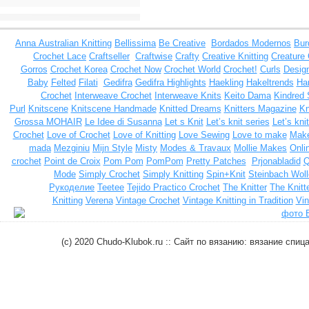
Anna
Australian Knitting
Bellissima
Be Creative
Bordados Modernos
Bur
Crochet Lace
Craftseller
Craftwise
Crafty
Creative Knitting
Creature
Gorros
Crochet Korea
Crochet Now
Crochet World
Crochet!
Curls
Design
Baby
Felted
Filati
Gedifra
Gedifra Highlights
Haekling
Hakeltrends
Han
Crochet
Interweave Crochet
Interweave Knits
Keito Dama
Kindred 
Purl
Knitscene
Knitscene Handmade
Knitted Dreams
Knitters Magazine
Kn
Grossa MOHAIR
Le Idee di Susanna
Let s Knit
Let’s knit series
Let’s kni
Crochet
Love of Crochet
Love of Knitting
Love Sewing
Love to make
Make
mada
Mezginiu
Mijn Style
Misty
Modes & Travaux
Mollie Makes
Onli
crochet
Point de Croix
Pom Pom
PomPom
Pretty Patches
Prjonabladid
Q
Mode
Simply Crochet
Simply Knitting
Spin+Knit
Steinbach Woll
Рукоделие
Teetee
Tejido Practico Crochet
The Knitter
The Knitt
Knitting
Verena
Vintage Crochet
Vintage Knitting in Tradition
Vin
(c) 2020 Chudo-Klubok.ru :: Сайт по вязанию: вязание сп