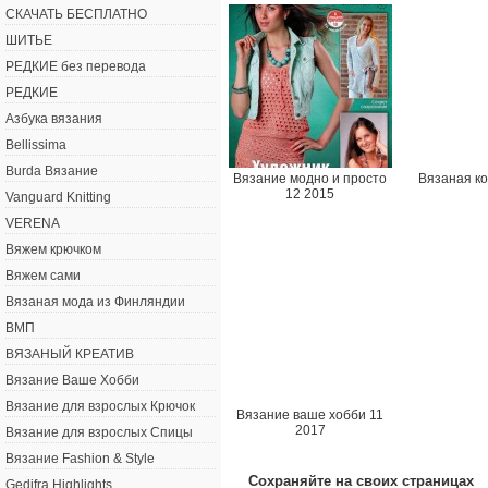
СКАЧАТЬ БЕСПЛАТНО
ШИТЬЕ
РЕДКИЕ без перевода
РЕДКИЕ
Азбука вязания
Bellissima
Burda Вязание
Вязание модно и просто
Вязаная ко
12 2015
Vanguard Knitting
VERENA
Вяжем крючком
Вяжем сами
Вязаная мода из Финляндии
ВМП
ВЯЗАНЫЙ КРЕАТИВ
Вязание Ваше Хобби
Вязание для взрослых Крючок
Вязание ваше хобби 11
2017
Вязание для взрослых Спицы
Вязание Fashion & Style
Сохраняйте на своих страницах
Gedifra Highlights