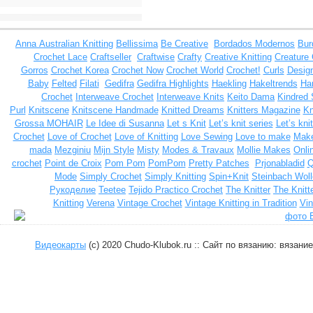
Anna
Australian Knitting
Bellissima
Be Creative
Bordados Modernos
Bur
Crochet Lace
Craftseller
Craftwise
Crafty
Creative Knitting
Creature
Gorros
Crochet Korea
Crochet Now
Crochet World
Crochet!
Curls
Design
Baby
Felted
Filati
Gedifra
Gedifra Highlights
Haekling
Hakeltrends
Han
Crochet
Interweave Crochet
Interweave Knits
Keito Dama
Kindred 
Purl
Knitscene
Knitscene Handmade
Knitted Dreams
Knitters Magazine
Kn
Grossa MOHAIR
Le Idee di Susanna
Let s Knit
Let’s knit series
Let’s kni
Crochet
Love of Crochet
Love of Knitting
Love Sewing
Love to make
Make
mada
Mezginiu
Mijn Style
Misty
Modes & Travaux
Mollie Makes
Onli
crochet
Point de Croix
Pom Pom
PomPom
Pretty Patches
Prjonabladid
Q
Mode
Simply Crochet
Simply Knitting
Spin+Knit
Steinbach Woll
Рукоделие
Teetee
Tejido Practico Crochet
The Knitter
The Knitt
Knitting
Verena
Vintage Crochet
Vintage Knitting in Tradition
Vin
Видеокарты
(c) 2020 Chudo-Klubok.ru :: Сайт по вязанию: вязан