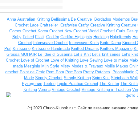
Anna
Australian Knitting
Bellissima
Be Creative
Bordados Modernos
Bur
Crochet Lace
Craftseller
Craftwise
Crafty
Creative Knitting
Creature
Gorros
Crochet Korea
Crochet Now
Crochet World
Crochet!
Curls
Design
Baby
Felted
Filati
Gedifra
Gedifra Highlights
Haekling
Hakeltrends
Han
Crochet
Interweave Crochet
Interweave Knits
Keito Dama
Kindred 
Purl
Knitscene
Knitscene Handmade
Knitted Dreams
Knitters Magazine
Kn
Grossa MOHAIR
Le Idee di Susanna
Let s Knit
Let’s knit series
Let’s kni
Crochet
Love of Crochet
Love of Knitting
Love Sewing
Love to make
Make
mada
Mezginiu
Mijn Style
Misty
Modes & Travaux
Mollie Makes
Onli
crochet
Point de Croix
Pom Pom
PomPom
Pretty Patches
Prjonabladid
Q
Mode
Simply Crochet
Simply Knitting
Spin+Knit
Steinbach Woll
Рукоделие
Teetee
Tejido Practico Crochet
The Knitter
The Knitt
Knitting
Verena
Vintage Crochet
Vintage Knitting in Tradition
Vin
(c) 2020 Chudo-Klubok.ru :: Сайт по вязанию: вязание сп