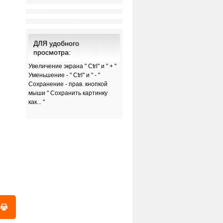
ДЛЯ удобного
просмотра:
Увеличение экрана " Ctrl" и " + "
Уменьшение - " Ctrl" и " - "
Сохранение - прав. кнопкой
мыши " Сохранить картинку
как... "