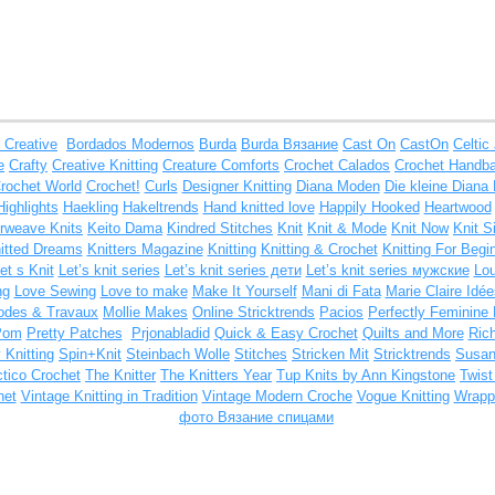
 Creative
Bordados Modernos
Burda
Burda Вязание
Cast On
CastOn
Celtic
e
Crafty
Creative Knitting
Creature Comforts
Crochet Calados
Crochet Handb
rochet World
Crochet!
Curls
Designer Knitting
Diana Moden
Die kleine Diana 
Highlights
Haekling
Hakeltrends
Hand knitted love
Happily Hooked
Heartwood
erweave Knits
Keito Dama
Kindred Stitches
Knit
Knit & Mode
Knit Now
Knit S
itted Dreams
Knitters Magazine
Knitting
Knitting & Crochet
Knitting For Begi
et s Knit
Let’s knit series
Let’s knit series дети
Let’s knit series мужские
Lou
ng
Love Sewing
Love to make
Make It Yourself
Mani di Fata
Marie Claire Idée
des & Travaux
Mollie Makes
Online Stricktrends
Pacios
Perfectly Feminine 
Pom
Pretty Patches
Prjonabladid
Quick & Easy Crochet
Quilts and More
Ric
 Knitting
Spin+Knit
Steinbach Wolle
Stitches
Stricken Mit
Stricktrends
Susa
ctico Crochet
The Knitter
The Knitters Year
Tup Knits by Ann Kingstone
Twis
het
Vintage Knitting in Tradition
Vintage Modern Croche
Vogue Knitting
Wrappe