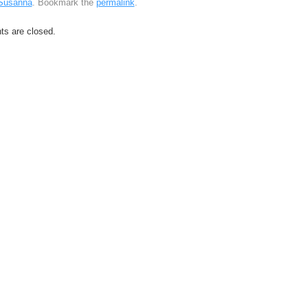
Susanna
. Bookmark the
permalink
.
s are closed.