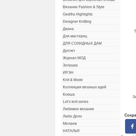
Вязание Fashion & Style
Gedifra Highlights
Designer Knitting
Диана
Для мастериц
ДЛЯ СОЛИДНЫХ ДАМ
Дуплет
Журнал МОД
Золушка
ИРЭН
Knit & Mode
Коллекция вязаных идей
Ксюша
S
Let’s knit series
Любимое вязание
Сохра
Любо Дело
Меланж
НАТАЛЬЯ