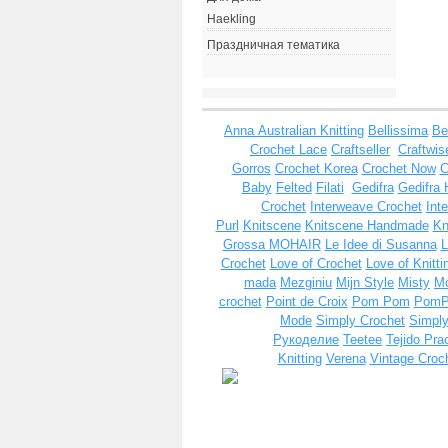
Haekling
Праздничная тематика
Anna
Australian Knitting
Bellissima
Be
Crochet Lace
Craftseller
Craftwis
Gorros
Crochet Korea
Crochet Now
C
Baby
Felted
Filati
Gedifra
Gedifra 
Crochet
Interweave Crochet
Int
Purl
Knitscene
Knitscene Handmade
Kn
Grossa MOHAIR
Le Idee di Susanna
L
Crochet
Love of Crochet
Love of Knitti
mada
Mezginiu
Mijn Style
Misty
Mo
crochet
Point de Croix
Pom Pom
Pom
Mode
Simply Crochet
Simply
Рукоделие
Teetee
Tejido Pra
Knitting
Verena
Vintage Croc