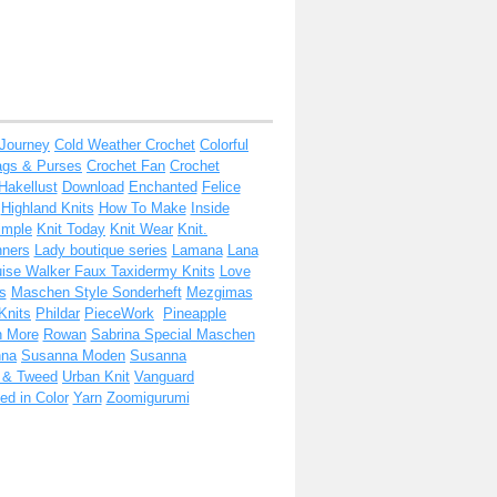
 Journey
Cold Weather Crochet
Colorful
ags & Purses
Crochet Fan
Crochet
Hakellust
Download
Enchanted
Felice
Highland Knits
How To Make
Inside
imple
Knit Today
Knit Wear
Knit.
nners
Lady boutique series
Lamana
Lana
ise Walker Faux Taxidermy Knits
Love
s
Maschen Style Sonderheft
Mezgimas
Knits
Phildar
PieceWork
Pineapple
h More
Rowan
Sabrina Special Maschen
nna
Susanna Moden
Susanna
t & Tweed
Urban Knit
Vanguard
d in Color
Yarn
Zoomigurumi