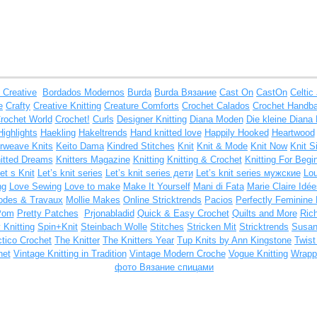
 Creative
Bordados Modernos
Burda
Burda Вязание
Cast On
CastOn
Celtic
e
Crafty
Creative Knitting
Creature Comforts
Crochet Calados
Crochet Handb
rochet World
Crochet!
Curls
Designer Knitting
Diana Moden
Die kleine Diana 
Highlights
Haekling
Hakeltrends
Hand knitted love
Happily Hooked
Heartwood
erweave Knits
Keito Dama
Kindred Stitches
Knit
Knit & Mode
Knit Now
Knit S
itted Dreams
Knitters Magazine
Knitting
Knitting & Crochet
Knitting For Begi
et s Knit
Let’s knit series
Let’s knit series дети
Let’s knit series мужские
Lou
ng
Love Sewing
Love to make
Make It Yourself
Mani di Fata
Marie Claire Idée
des & Travaux
Mollie Makes
Online Stricktrends
Pacios
Perfectly Feminine 
Pom
Pretty Patches
Prjonabladid
Quick & Easy Crochet
Quilts and More
Ric
 Knitting
Spin+Knit
Steinbach Wolle
Stitches
Stricken Mit
Stricktrends
Susa
ctico Crochet
The Knitter
The Knitters Year
Tup Knits by Ann Kingstone
Twis
het
Vintage Knitting in Tradition
Vintage Modern Croche
Vogue Knitting
Wrappe