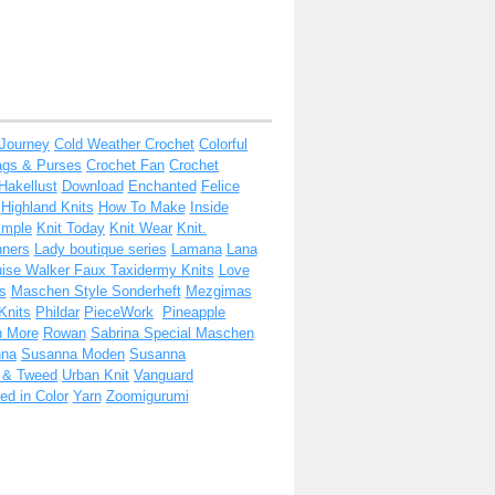
 Journey
Cold Weather Crochet
Colorful
ags & Purses
Crochet Fan
Crochet
Hakellust
Download
Enchanted
Felice
Highland Knits
How To Make
Inside
imple
Knit Today
Knit Wear
Knit.
nners
Lady boutique series
Lamana
Lana
ise Walker Faux Taxidermy Knits
Love
s
Maschen Style Sonderheft
Mezgimas
Knits
Phildar
PieceWork
Pineapple
h More
Rowan
Sabrina Special Maschen
nna
Susanna Moden
Susanna
t & Tweed
Urban Knit
Vanguard
d in Color
Yarn
Zoomigurumi