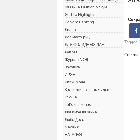
ЖУРН
Вязание Fashion & Style
Gedifra Highlights
Сохра
Designer Knitting
Диана
Для мастериц
Tagged
ДЛЯ СОЛИДНЫХ ДАМ
Дуплет
Comment
Журнал МОД
Золушка
ИРЭН
Knit & Mode
Коллекция вязаных идей
Ксюша
Let’s knit series
Любимое вязание
Любо Дело
Меланж
НАТАЛЬЯ