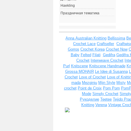
Haekling
Праздничная тематика
Anna
Australian Knitting
Bellissima
Be
Crochet Lace
Craftseller
Craftwis
Gorros
Crochet Korea
Crochet Now
C
Baby
Felted
Filati
Gedifra
Gedifra 
Crochet
Interweave Crochet
Int
Purl
Knitscene
Knitscene Handmade
Kn
Grossa MOHAIR
Le Idee di Susanna
L
Crochet
Love of Crochet
Love of Knitti
mada
Mezginiu
Mijn Style
Misty
Mo
crochet
Point de Croix
Pom Pom
Pom
Mode
Simply Crochet
Simply
Рукоделие
Teetee
Tejido Pra
Knitting
Verena
Vintage Croc