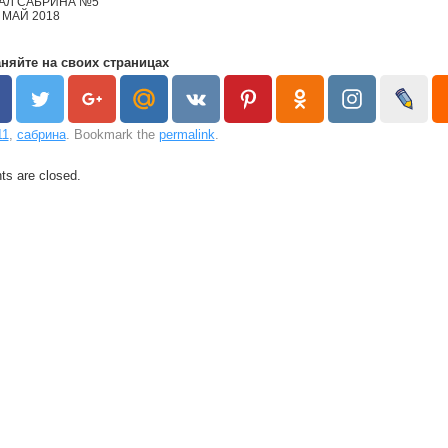
АЛ САБРИНА №5
МАЙ 2018
няйте на своих страницах
11
,
сабрина
. Bookmark the
permalink
.
s are closed.