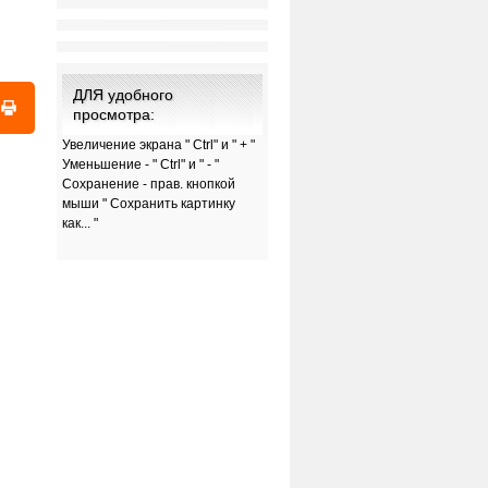
ДЛЯ удобного
просмотра:
Увеличение экрана " Ctrl" и " + "
Уменьшение - " Ctrl" и " - "
Сохранение - прав. кнопкой
мыши " Сохранить картинку
как... "