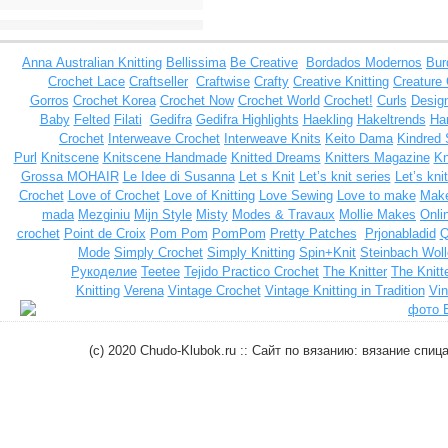
Anna
Australian Knitting
Bellissima
Be Creative
Bordados Modernos
Bur
Crochet Lace
Craftseller
Craftwise
Crafty
Creative Knitting
Creature
Gorros
Crochet Korea
Crochet Now
Crochet World
Crochet!
Curls
Design
Baby
Felted
Filati
Gedifra
Gedifra Highlights
Haekling
Hakeltrends
Han
Crochet
Interweave Crochet
Interweave Knits
Keito Dama
Kindred 
Purl
Knitscene
Knitscene Handmade
Knitted Dreams
Knitters Magazine
Kn
Grossa MOHAIR
Le Idee di Susanna
Let s Knit
Let’s knit series
Let’s kni
Crochet
Love of Crochet
Love of Knitting
Love Sewing
Love to make
Make
mada
Mezginiu
Mijn Style
Misty
Modes & Travaux
Mollie Makes
Onli
crochet
Point de Croix
Pom Pom
PomPom
Pretty Patches
Prjonabladid
Q
Mode
Simply Crochet
Simply Knitting
Spin+Knit
Steinbach Woll
Рукоделие
Teetee
Tejido Practico Crochet
The Knitter
The Knitt
Knitting
Verena
Vintage Crochet
Vintage Knitting in Tradition
Vin
(c) 2020 Chudo-Klubok.ru :: Сайт по вязанию: вязание сп