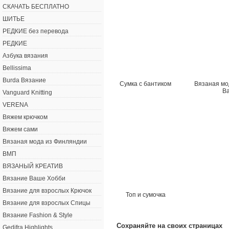
СКАЧАТЬ БЕСПЛАТНО
ШИТЬЕ
РЕДКИЕ без перевода
РЕДКИЕ
Азбука вязания
Bellissima
Burda Вязание
Сумка с бантиком
Вязаная мо
B
Vanguard Knitting
VERENA
Вяжем крючком
Вяжем сами
Вязаная мода из Финляндии
ВМП
ВЯЗАНЫЙ КРЕАТИВ
Вязание Ваше Хобби
Вязание для взрослых Крючок
Топ и сумочка
Вязание для взрослых Спицы
Вязание Fashion & Style
Сохраняйте на своих страницах
Gedifra Highlights