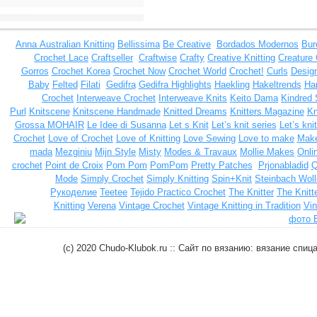
Anna
Australian Knitting
Bellissima
Be Creative
Bordados Modernos
Bur
Crochet Lace
Craftseller
Craftwise
Crafty
Creative Knitting
Creature
Gorros
Crochet Korea
Crochet Now
Crochet World
Crochet!
Curls
Design
Baby
Felted
Filati
Gedifra
Gedifra Highlights
Haekling
Hakeltrends
Han
Crochet
Interweave Crochet
Interweave Knits
Keito Dama
Kindred 
Purl
Knitscene
Knitscene Handmade
Knitted Dreams
Knitters Magazine
Kn
Grossa MOHAIR
Le Idee di Susanna
Let s Knit
Let’s knit series
Let’s kni
Crochet
Love of Crochet
Love of Knitting
Love Sewing
Love to make
Make
mada
Mezginiu
Mijn Style
Misty
Modes & Travaux
Mollie Makes
Onli
crochet
Point de Croix
Pom Pom
PomPom
Pretty Patches
Prjonabladid
Q
Mode
Simply Crochet
Simply Knitting
Spin+Knit
Steinbach Woll
Рукоделие
Teetee
Tejido Practico Crochet
The Knitter
The Knitt
Knitting
Verena
Vintage Crochet
Vintage Knitting in Tradition
Vin
(c) 2020 Chudo-Klubok.ru :: Сайт по вязанию: вязание сп