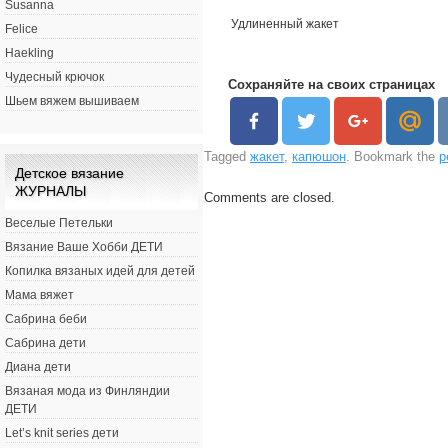
Susanna
Удлиненный жакет
Felice
Haekling
Чудесный крючок
Сохраняйте на своих страницах
Шьем вяжем вышиваем
Tagged
жакет
,
капюшон
. Bookmark the
p
Детское вязание
ЖУРНАЛЫ
Comments are closed.
Веселые Петельки
Вязание Ваше Хобби ДЕТИ
Копилка вязаных идей для детей
Мама вяжет
Сабрина беби
Сабрина дети
Диана дети
Вязаная мода из Финляндии
ДЕТИ
Let’s knit series дети