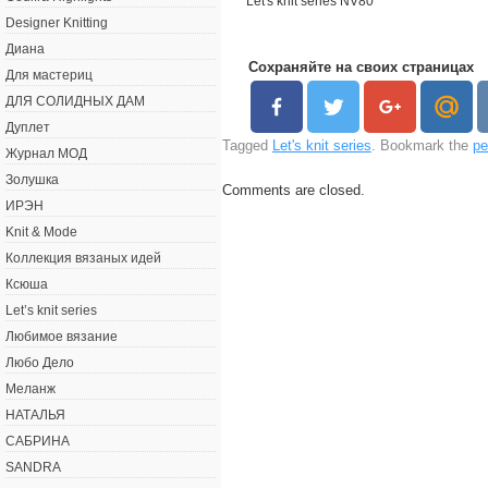
Let's knit series NV80
Designer Knitting
Диана
Сохраняйте на своих страницах
Для мастериц
ДЛЯ СОЛИДНЫХ ДАМ
Дуплет
Tagged
Let's knit series
. Bookmark the
pe
Журнал МОД
Золушка
Comments are closed.
ИРЭН
Knit & Mode
Коллекция вязаных идей
Ксюша
Let’s knit series
Любимое вязание
Любо Дело
Меланж
НАТАЛЬЯ
САБРИНА
SANDRA