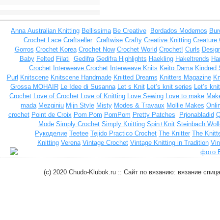
Anna
Australian Knitting
Bellissima
Be Creative
Bordados Modernos
Bur
Crochet Lace
Craftseller
Craftwise
Crafty
Creative Knitting
Creature
Gorros
Crochet Korea
Crochet Now
Crochet World
Crochet!
Curls
Design
Baby
Felted
Filati
Gedifra
Gedifra Highlights
Haekling
Hakeltrends
Han
Crochet
Interweave Crochet
Interweave Knits
Keito Dama
Kindred 
Purl
Knitscene
Knitscene Handmade
Knitted Dreams
Knitters Magazine
Kn
Grossa MOHAIR
Le Idee di Susanna
Let s Knit
Let’s knit series
Let’s kni
Crochet
Love of Crochet
Love of Knitting
Love Sewing
Love to make
Make
mada
Mezginiu
Mijn Style
Misty
Modes & Travaux
Mollie Makes
Onli
crochet
Point de Croix
Pom Pom
PomPom
Pretty Patches
Prjonabladid
Q
Mode
Simply Crochet
Simply Knitting
Spin+Knit
Steinbach Woll
Рукоделие
Teetee
Tejido Practico Crochet
The Knitter
The Knitt
Knitting
Verena
Vintage Crochet
Vintage Knitting in Tradition
Vin
(c) 2020 Chudo-Klubok.ru :: Сайт по вязанию: вязание сп