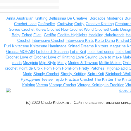
Anna
Australian Knitting
Bellissima
Be Creative
Bordados Modernos
Bur
Crochet Lace
Craftseller
Craftwise
Crafty
Creative Knitting
Creature
Gorros
Crochet Korea
Crochet Now
Crochet World
Crochet!
Curls
Design
Baby
Felted
Filati
Gedifra
Gedifra Highlights
Haekling
Hakeltrends
Han
Crochet
Interweave Crochet
Interweave Knits
Keito Dama
Kindred 
Purl
Knitscene
Knitscene Handmade
Knitted Dreams
Knitters Magazine
Kn
Grossa MOHAIR
Le Idee di Susanna
Let s Knit
Let’s knit series
Let’s kni
Crochet
Love of Crochet
Love of Knitting
Love Sewing
Love to make
Make
mada
Mezginiu
Mijn Style
Misty
Modes & Travaux
Mollie Makes
Onli
crochet
Point de Croix
Pom Pom
PomPom
Pretty Patches
Prjonabladid
Q
Mode
Simply Crochet
Simply Knitting
Spin+Knit
Steinbach Woll
Рукоделие
Teetee
Tejido Practico Crochet
The Knitter
The Knitt
Knitting
Verena
Vintage Crochet
Vintage Knitting in Tradition
Vin
(c) 2020 Chudo-Klubok.ru :: Сайт по вязанию: вязание сп