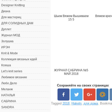
Designer Knitting
Диана
Шьем Вяжем Вышиваем
Вяжем крюч
Для мастериц
15 5
ДЛЯ СОЛИДНЫХ ДАМ
Дуплет
Журнал МОД
Золушка
ИРЭН
Knit & Mode
Коллекция вязаных идей
Ксюша
ЖУРНАЛ САБРИНА №5
Let’s knit series
МАЙ 2018
Любимое вязание
Любо Дело
Сохраняйте на своих страницах
Меланж
НАТАЛЬЯ
САБРИНА
Tagged
2018
,
Hakeln
,
для дома
. Bookma
SANDRA