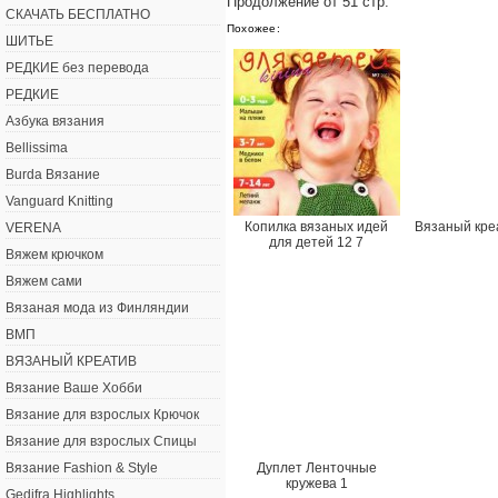
Продолжение от 51 стр.
СКАЧАТЬ БЕСПЛАТНО
Похожее:
ШИТЬЕ
РЕДКИЕ без перевода
РЕДКИЕ
Азбука вязания
Bellissima
Burda Вязание
Vanguard Knitting
Копилка вязаных идей
Вязаный кре
VERENA
для детей 12 7
Вяжем крючком
Вяжем сами
Вязаная мода из Финляндии
ВМП
ВЯЗАНЫЙ КРЕАТИВ
Вязание Ваше Хобби
Вязание для взрослых Крючок
Вязание для взрослых Спицы
Дуплет Ленточные
Вязание Fashion & Style
кружева 1
Gedifra Highlights