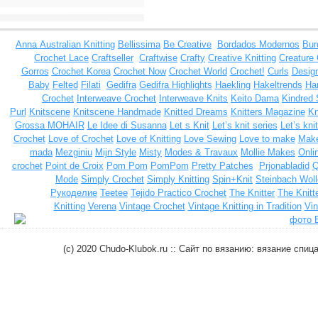
Anna
Australian Knitting
Bellissima
Be Creative
Bordados Modernos
Bur
Crochet Lace
Craftseller
Craftwise
Crafty
Creative Knitting
Creature
Gorros
Crochet Korea
Crochet Now
Crochet World
Crochet!
Curls
Design
Baby
Felted
Filati
Gedifra
Gedifra Highlights
Haekling
Hakeltrends
Han
Crochet
Interweave Crochet
Interweave Knits
Keito Dama
Kindred 
Purl
Knitscene
Knitscene Handmade
Knitted Dreams
Knitters Magazine
Kn
Grossa MOHAIR
Le Idee di Susanna
Let s Knit
Let’s knit series
Let’s kni
Crochet
Love of Crochet
Love of Knitting
Love Sewing
Love to make
Make
mada
Mezginiu
Mijn Style
Misty
Modes & Travaux
Mollie Makes
Onli
crochet
Point de Croix
Pom Pom
PomPom
Pretty Patches
Prjonabladid
Q
Mode
Simply Crochet
Simply Knitting
Spin+Knit
Steinbach Woll
Рукоделие
Teetee
Tejido Practico Crochet
The Knitter
The Knitt
Knitting
Verena
Vintage Crochet
Vintage Knitting in Tradition
Vin
(c) 2020 Chudo-Klubok.ru :: Сайт по вязанию: вязание сп