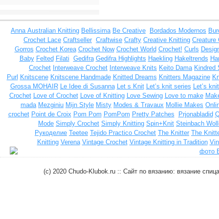
Anna
Australian Knitting
Bellissima
Be Creative
Bordados Modernos
Bur
Crochet Lace
Craftseller
Craftwise
Crafty
Creative Knitting
Creature
Gorros
Crochet Korea
Crochet Now
Crochet World
Crochet!
Curls
Design
Baby
Felted
Filati
Gedifra
Gedifra Highlights
Haekling
Hakeltrends
Han
Crochet
Interweave Crochet
Interweave Knits
Keito Dama
Kindred 
Purl
Knitscene
Knitscene Handmade
Knitted Dreams
Knitters Magazine
Kn
Grossa MOHAIR
Le Idee di Susanna
Let s Knit
Let’s knit series
Let’s kni
Crochet
Love of Crochet
Love of Knitting
Love Sewing
Love to make
Make
mada
Mezginiu
Mijn Style
Misty
Modes & Travaux
Mollie Makes
Onli
crochet
Point de Croix
Pom Pom
PomPom
Pretty Patches
Prjonabladid
Q
Mode
Simply Crochet
Simply Knitting
Spin+Knit
Steinbach Woll
Рукоделие
Teetee
Tejido Practico Crochet
The Knitter
The Knitt
Knitting
Verena
Vintage Crochet
Vintage Knitting in Tradition
Vin
(c) 2020 Chudo-Klubok.ru :: Сайт по вязанию: вязание сп