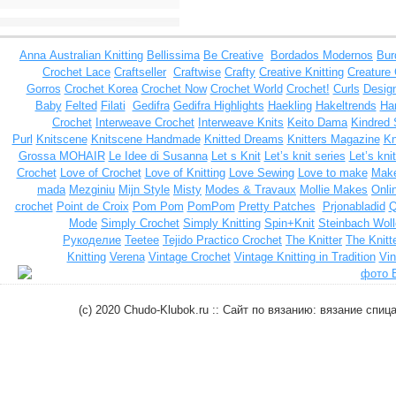
Anna
Australian Knitting
Bellissima
Be Creative
Bordados Modernos
Bur
Crochet Lace
Craftseller
Craftwise
Crafty
Creative Knitting
Creature
Gorros
Crochet Korea
Crochet Now
Crochet World
Crochet!
Curls
Design
Baby
Felted
Filati
Gedifra
Gedifra Highlights
Haekling
Hakeltrends
Han
Crochet
Interweave Crochet
Interweave Knits
Keito Dama
Kindred 
Purl
Knitscene
Knitscene Handmade
Knitted Dreams
Knitters Magazine
Kn
Grossa MOHAIR
Le Idee di Susanna
Let s Knit
Let’s knit series
Let’s kni
Crochet
Love of Crochet
Love of Knitting
Love Sewing
Love to make
Make
mada
Mezginiu
Mijn Style
Misty
Modes & Travaux
Mollie Makes
Onli
crochet
Point de Croix
Pom Pom
PomPom
Pretty Patches
Prjonabladid
Q
Mode
Simply Crochet
Simply Knitting
Spin+Knit
Steinbach Woll
Рукоделие
Teetee
Tejido Practico Crochet
The Knitter
The Knitt
Knitting
Verena
Vintage Crochet
Vintage Knitting in Tradition
Vin
(c) 2020 Chudo-Klubok.ru :: Сайт по вязанию: вязание сп