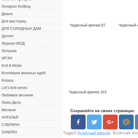
Designer Knitting
Диана
Для мастериц
Чудесный крючок 87
Чудесный 
ДЛЯ СОЛИДНЫХ ДАМ
Дуплет
Журнал МОД
Золушка
ИРЭН
Knit & Mode
Коллекция вязаных идей
Ксюша
Let’s knit series
Чудесный крючок 163
Любимое вязание
Любо Дело
Меланж
Сохраняйте на своих страницах
НАТАЛЬЯ
САБРИНА
SANDRA
Tagged
Чудесный крючок
. Bookmark th