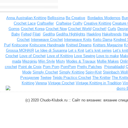
Anna
Australian Knitting
Bellissima
Be Creative
Bordados Modernos
Bur
Crochet Lace
Craftseller
Craftwise
Crafty
Creative Knitting
Creature
Gorros
Crochet Korea
Crochet Now
Crochet World
Crochet!
Curls
Design
Baby
Felted
Filati
Gedifra
Gedifra Highlights
Haekling
Hakeltrends
Han
Crochet
Interweave Crochet
Interweave Knits
Keito Dama
Kindred 
Purl
Knitscene
Knitscene Handmade
Knitted Dreams
Knitters Magazine
Kn
Grossa MOHAIR
Le Idee di Susanna
Let s Knit
Let’s knit series
Let’s kni
Crochet
Love of Crochet
Love of Knitting
Love Sewing
Love to make
Make
mada
Mezginiu
Mijn Style
Misty
Modes & Travaux
Mollie Makes
Onli
crochet
Point de Croix
Pom Pom
PomPom
Pretty Patches
Prjonabladid
Q
Mode
Simply Crochet
Simply Knitting
Spin+Knit
Steinbach Woll
Рукоделие
Teetee
Tejido Practico Crochet
The Knitter
The Knitt
Knitting
Verena
Vintage Crochet
Vintage Knitting in Tradition
Vin
(c) 2020 Chudo-Klubok.ru :: Сайт по вязанию: вязание сп