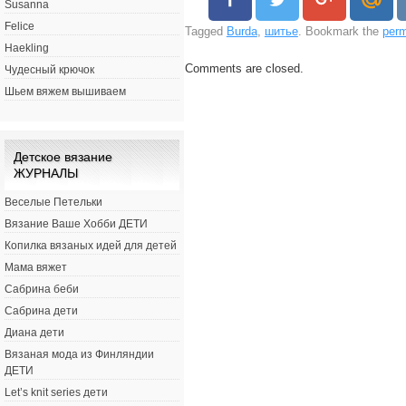
Susanna
Felice
Tagged
Burda
,
шитье
. Bookmark the
perm
Haekling
Comments are closed.
Чудесный крючок
Шьем вяжем вышиваем
Детское вязание
ЖУРНАЛЫ
Веселые Петельки
Вязание Ваше Хобби ДЕТИ
Копилка вязаных идей для детей
Мама вяжет
Сабрина беби
Сабрина дети
Диана дети
Вязаная мода из Финляндии
ДЕТИ
Let’s knit series дети