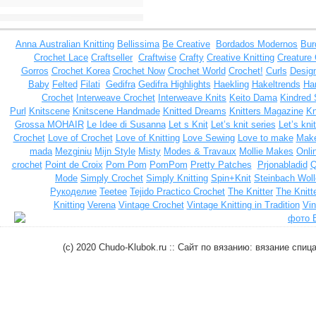
Anna
Australian Knitting
Bellissima
Be Creative
Bordados Modernos
Bur
Crochet Lace
Craftseller
Craftwise
Crafty
Creative Knitting
Creature
Gorros
Crochet Korea
Crochet Now
Crochet World
Crochet!
Curls
Design
Baby
Felted
Filati
Gedifra
Gedifra Highlights
Haekling
Hakeltrends
Han
Crochet
Interweave Crochet
Interweave Knits
Keito Dama
Kindred 
Purl
Knitscene
Knitscene Handmade
Knitted Dreams
Knitters Magazine
Kn
Grossa MOHAIR
Le Idee di Susanna
Let s Knit
Let’s knit series
Let’s kni
Crochet
Love of Crochet
Love of Knitting
Love Sewing
Love to make
Make
mada
Mezginiu
Mijn Style
Misty
Modes & Travaux
Mollie Makes
Onli
crochet
Point de Croix
Pom Pom
PomPom
Pretty Patches
Prjonabladid
Q
Mode
Simply Crochet
Simply Knitting
Spin+Knit
Steinbach Woll
Рукоделие
Teetee
Tejido Practico Crochet
The Knitter
The Knitt
Knitting
Verena
Vintage Crochet
Vintage Knitting in Tradition
Vin
(c) 2020 Chudo-Klubok.ru :: Сайт по вязанию: вязание сп