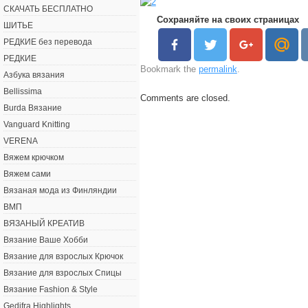
СКАЧАТЬ БЕСПЛАТНО
Сохраняйте на своих страницах
ШИТЬЕ
РЕДКИЕ без перевода
РЕДКИЕ
Bookmark the
permalink
.
Азбука вязания
Bellissima
Comments are closed.
Burda Вязание
Vanguard Knitting
VERENA
Вяжем крючком
Вяжем сами
Вязаная мода из Финляндии
ВМП
ВЯЗАНЫЙ КРЕАТИВ
Вязание Ваше Хобби
Вязание для взрослых Крючок
Вязание для взрослых Спицы
Вязание Fashion & Style
Gedifra Highlights