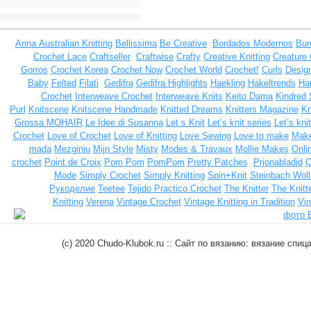
Anna
Australian Knitting
Bellissima
Be Creative
Bordados Modernos
Bur
Crochet Lace
Craftseller
Craftwise
Crafty
Creative Knitting
Creature
Gorros
Crochet Korea
Crochet Now
Crochet World
Crochet!
Curls
Design
Baby
Felted
Filati
Gedifra
Gedifra Highlights
Haekling
Hakeltrends
Han
Crochet
Interweave Crochet
Interweave Knits
Keito Dama
Kindred 
Purl
Knitscene
Knitscene Handmade
Knitted Dreams
Knitters Magazine
Kn
Grossa MOHAIR
Le Idee di Susanna
Let s Knit
Let’s knit series
Let’s kni
Crochet
Love of Crochet
Love of Knitting
Love Sewing
Love to make
Make
mada
Mezginiu
Mijn Style
Misty
Modes & Travaux
Mollie Makes
Onli
crochet
Point de Croix
Pom Pom
PomPom
Pretty Patches
Prjonabladid
Q
Mode
Simply Crochet
Simply Knitting
Spin+Knit
Steinbach Woll
Рукоделие
Teetee
Tejido Practico Crochet
The Knitter
The Knitt
Knitting
Verena
Vintage Crochet
Vintage Knitting in Tradition
Vin
(c) 2020 Chudo-Klubok.ru :: Сайт по вязанию: вязание сп