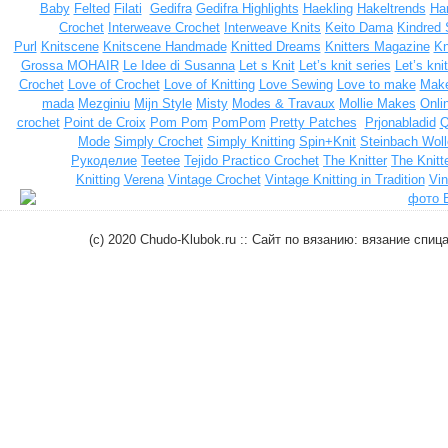
Baby
Felted
Filati
Gedifra
Gedifra Highlights
Haekling
Hakeltrends
Han
Crochet
Interweave Crochet
Interweave Knits
Keito Dama
Kindred 
Purl
Knitscene
Knitscene Handmade
Knitted Dreams
Knitters Magazine
Kn
Grossa MOHAIR
Le Idee di Susanna
Let s Knit
Let’s knit series
Let’s kni
Crochet
Love of Crochet
Love of Knitting
Love Sewing
Love to make
Make
mada
Mezginiu
Mijn Style
Misty
Modes & Travaux
Mollie Makes
Onli
crochet
Point de Croix
Pom Pom
PomPom
Pretty Patches
Prjonabladid
Q
Mode
Simply Crochet
Simply Knitting
Spin+Knit
Steinbach Woll
Рукоделие
Teetee
Tejido Practico Crochet
The Knitter
The Knitt
Knitting
Verena
Vintage Crochet
Vintage Knitting in Tradition
Vin
(c) 2020 Chudo-Klubok.ru :: Сайт по вязанию: вязание сп