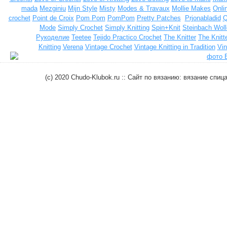
mada
Mezginiu
Mijn Style
Misty
Modes & Travaux
Mollie Makes
Onli
crochet
Point de Croix
Pom Pom
PomPom
Pretty Patches
Prjonabladid
Q
Mode
Simply Crochet
Simply Knitting
Spin+Knit
Steinbach Woll
Рукоделие
Teetee
Tejido Practico Crochet
The Knitter
The Knitt
Knitting
Verena
Vintage Crochet
Vintage Knitting in Tradition
Vin
(c) 2020 Chudo-Klubok.ru :: Сайт по вязанию: вязание сп