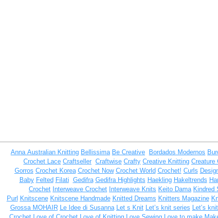
Anna
Australian Knitting
Bellissima
Be Creative
Bordados Modernos
Bur
Crochet Lace
Craftseller
Craftwise
Crafty
Creative Knitting
Creature
Gorros
Crochet Korea
Crochet Now
Crochet World
Crochet!
Curls
Design
Baby
Felted
Filati
Gedifra
Gedifra Highlights
Haekling
Hakeltrends
Han
Crochet
Interweave Crochet
Interweave Knits
Keito Dama
Kindred 
Purl
Knitscene
Knitscene Handmade
Knitted Dreams
Knitters Magazine
Kn
Grossa MOHAIR
Le Idee di Susanna
Let s Knit
Let’s knit series
Let’s kni
Crochet
Love of Crochet
Love of Knitting
Love Sewing
Love to make
Make