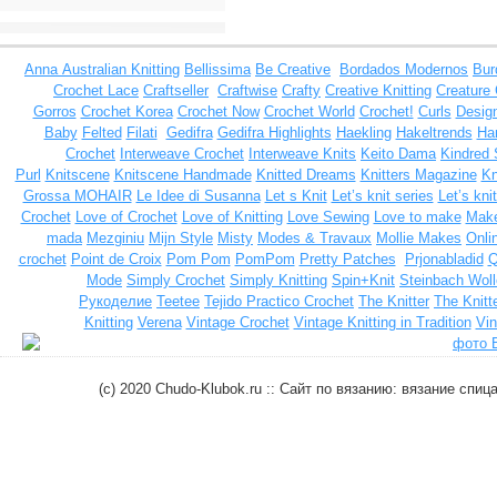
Anna
Australian Knitting
Bellissima
Be Creative
Bordados Modernos
Bur
Crochet Lace
Craftseller
Craftwise
Crafty
Creative Knitting
Creature
Gorros
Crochet Korea
Crochet Now
Crochet World
Crochet!
Curls
Design
Baby
Felted
Filati
Gedifra
Gedifra Highlights
Haekling
Hakeltrends
Han
Crochet
Interweave Crochet
Interweave Knits
Keito Dama
Kindred 
Purl
Knitscene
Knitscene Handmade
Knitted Dreams
Knitters Magazine
Kn
Grossa MOHAIR
Le Idee di Susanna
Let s Knit
Let’s knit series
Let’s kni
Crochet
Love of Crochet
Love of Knitting
Love Sewing
Love to make
Make
mada
Mezginiu
Mijn Style
Misty
Modes & Travaux
Mollie Makes
Onli
crochet
Point de Croix
Pom Pom
PomPom
Pretty Patches
Prjonabladid
Q
Mode
Simply Crochet
Simply Knitting
Spin+Knit
Steinbach Woll
Рукоделие
Teetee
Tejido Practico Crochet
The Knitter
The Knitt
Knitting
Verena
Vintage Crochet
Vintage Knitting in Tradition
Vin
(c) 2020 Chudo-Klubok.ru :: Сайт по вязанию: вязание сп