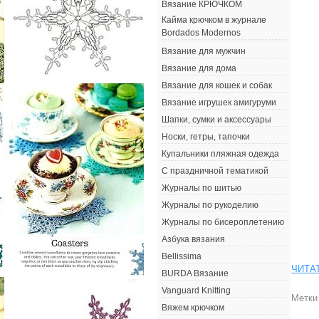
Вязание КРЮЧКОМ
Кайма крючком в журнале
Bordados Modernos
Вязание для мужчин
Вязание для дома
Вязание для кошек и собак
Вязание игрушек амигуруми
Шапки, сумки и аксессуары
Носки, гетры, тапочки
Купальники пляжная одежда
С праздничной тематикой
Журналы по шитью
Журналы по рукоделию
Журналы по бисероплетению
Азбука вязания
Bellissima
ЧИТА
BURDA Вязание
Vanguard Knitting
Метки
Вяжем крючком