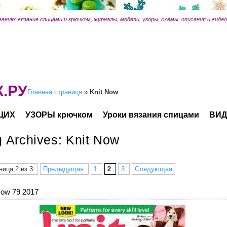
занию: вязание спицами и крючком, журналы, модели, узоры, схемы, описания и виде
.РУ
Главная страница
»
Knit Now
ЩИХ
УЗОРЫ крючком
Уроки вязания спицами
ВИД
g Archives:
Knit Now
ница 2 из 3
Предыдущая
1
2
3
Следующая
Now 79 2017