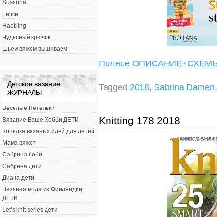
Susanna
Felice
Haekling
Чудесный крючок
Шьем вяжем вышиваем
Полное ОПИСАНИЕ+СХЕ
Детское вязание
Tagged
2018
,
Sabrina Damen
ЖУРНАЛЫ
Веселые Петельки
Knitting 178 2018
Вязание Ваше Хобби ДЕТИ
Копилка вязаных идей для детей
Мама вяжет
Сабрина беби
Сабрина дети
Диана дети
Вязаная мода из Финляндии
ДЕТИ
Let’s knit series дети