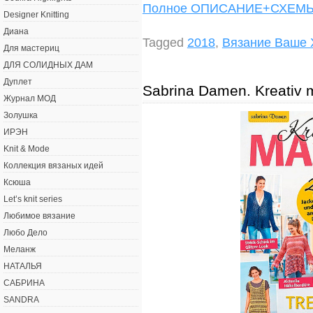
Полное ОПИСАНИЕ+СХЕ
Designer Knitting
Диана
Tagged
2018
,
Вязание Ваше 
Для мастериц
ДЛЯ СОЛИДНЫХ ДАМ
Дуплет
Sabrina Damen. Kreativ
Журнал МОД
Золушка
ИРЭН
Knit & Mode
Коллекция вязаных идей
Ксюша
Let’s knit series
Любимое вязание
Любо Дело
Меланж
НАТАЛЬЯ
САБРИНА
SANDRA