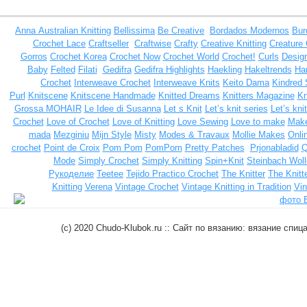
Anna
Australian Knitting
Bellissima
Be Creative
Bordados Modernos
Bur
Crochet Lace
Craftseller
Craftwise
Crafty
Creative Knitting
Creature
Gorros
Crochet Korea
Crochet Now
Crochet World
Crochet!
Curls
Design
Baby
Felted
Filati
Gedifra
Gedifra Highlights
Haekling
Hakeltrends
Han
Crochet
Interweave Crochet
Interweave Knits
Keito Dama
Kindred 
Purl
Knitscene
Knitscene Handmade
Knitted Dreams
Knitters Magazine
Kn
Grossa MOHAIR
Le Idee di Susanna
Let s Knit
Let’s knit series
Let’s kni
Crochet
Love of Crochet
Love of Knitting
Love Sewing
Love to make
Make
mada
Mezginiu
Mijn Style
Misty
Modes & Travaux
Mollie Makes
Onli
crochet
Point de Croix
Pom Pom
PomPom
Pretty Patches
Prjonabladid
Q
Mode
Simply Crochet
Simply Knitting
Spin+Knit
Steinbach Woll
Рукоделие
Teetee
Tejido Practico Crochet
The Knitter
The Knitt
Knitting
Verena
Vintage Crochet
Vintage Knitting in Tradition
Vin
(c) 2020 Chudo-Klubok.ru :: Сайт по вязанию: вязание сп