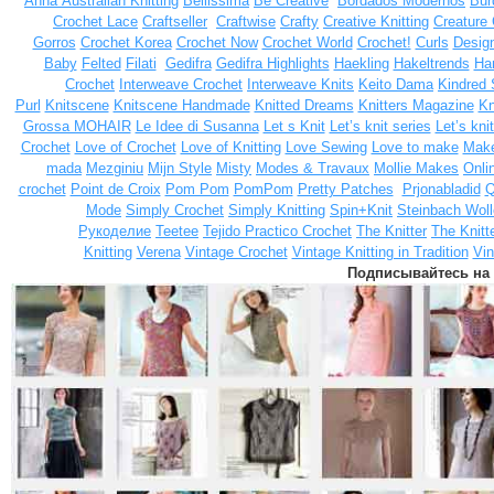
Anna
Australian Knitting
Bellissima
Be Creative
Bordados Modernos
Bur
Crochet Lace
Craftseller
Craftwise
Crafty
Creative Knitting
Creature
Gorros
Crochet Korea
Crochet Now
Crochet World
Crochet!
Curls
Design
Baby
Felted
Filati
Gedifra
Gedifra Highlights
Haekling
Hakeltrends
Han
Crochet
Interweave Crochet
Interweave Knits
Keito Dama
Kindred 
Purl
Knitscene
Knitscene Handmade
Knitted Dreams
Knitters Magazine
Kn
Grossa MOHAIR
Le Idee di Susanna
Let s Knit
Let’s knit series
Let’s kni
Crochet
Love of Crochet
Love of Knitting
Love Sewing
Love to make
Make
mada
Mezginiu
Mijn Style
Misty
Modes & Travaux
Mollie Makes
Onli
crochet
Point de Croix
Pom Pom
PomPom
Pretty Patches
Prjonabladid
Q
Mode
Simply Crochet
Simply Knitting
Spin+Knit
Steinbach Woll
Рукоделие
Teetee
Tejido Practico Crochet
The Knitter
The Knitt
Knitting
Verena
Vintage Crochet
Vintage Knitting in Tradition
Vin
Подписывайтесь на 