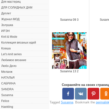
Для мастериц
ДЛЯ СОЛИДНЫХ ДАМ
Дуплет
Журнал МОД
Susanna 09 3
Susann
Золушка
ИРЭН
Knit & Mode
Коллекция вязаных идей
Ксюша
Let’s knit series
Любимое вязание
Любо Дело
Susanna 13 2
Меланж
НАТАЛЬЯ
САБРИНА
Сохраняйте на своих страниц
SANDRA
Susanna
Felice
Tagged
Susanna
. Bookmark the
permalin
Haekling