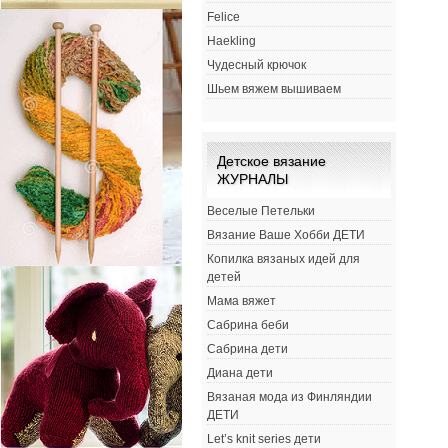
Felice
Haekling
Чудесный крючок
Шьем вяжем вышиваем
Детское вязание
ЖУРНАЛЫ
Веселые Петельки
Вязание Ваше Хобби ДЕТИ
Копилка вязаных идей для
детей
Мама вяжет
Сабрина беби
Сабрина дети
Диана дети
Вязаная мода из Финляндии
ДЕТИ
Let’s knit series дети