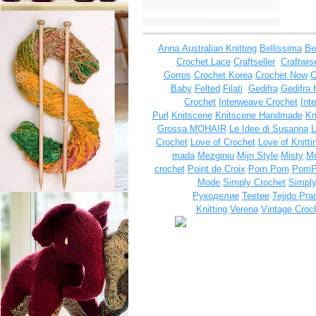
Anna
Australian Knitting
Bellissima
Be
Crochet Lace
Craftseller
Craftwis
Gorros
Crochet Korea
Crochet Now
C
Baby
Felted
Filati
Gedifra
Gedifra 
Crochet
Interweave Crochet
Int
Purl
Knitscene
Knitscene Handmade
Kn
Grossa MOHAIR
Le Idee di Susanna
L
Crochet
Love of Crochet
Love of Knitti
mada
Mezginiu
Mijn Style
Misty
Mo
crochet
Point de Croix
Pom Pom
Pom
Mode
Simply Crochet
Simply
Рукоделие
Teetee
Tejido Pra
Knitting
Verena
Vintage Croc