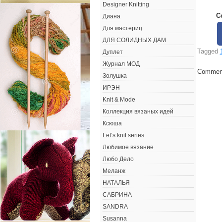
Designer Knitting
С
Диана
Для мастериц
ДЛЯ СОЛИДНЫХ ДАМ
Tagged
Дуплет
Журнал МОД
Comment
Золушка
ИРЭН
Knit & Mode
Коллекция вязаных идей
Ксюша
Let’s knit series
Любимое вязание
Любо Дело
Меланж
НАТАЛЬЯ
САБРИНА
SANDRA
Susanna