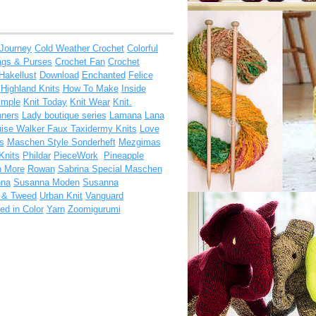
 Journey
Cold Weather Crochet
Colorful
ags & Purses
Crochet Fan
Crochet
Hakellust
Download
Enchanted
Felice
Highland Knits
How To Make
Inside
imple
Knit Today
Knit Wear
Knit.
nners
Lady boutique series
Lamana
Lana
ise Walker Faux Taxidermy Knits
Love
s
Maschen Style Sonderheft
Mezgimas
Knits
Phildar
PieceWork
Pineapple
h More
Rowan
Sabrina Special Maschen
nna
Susanna Moden
Susanna
t & Tweed
Urban Knit
Vanguard
d in Color
Yarn
Zoomigurumi