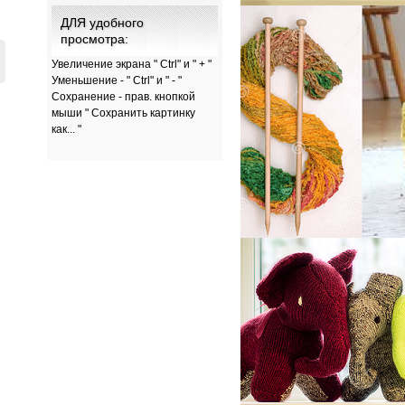
ДЛЯ удобного
просмотра:
Увеличение экрана " Ctrl" и " + "
Уменьшение - " Ctrl" и " - "
Сохранение - прав. кнопкой
мыши " Сохранить картинку
как... "