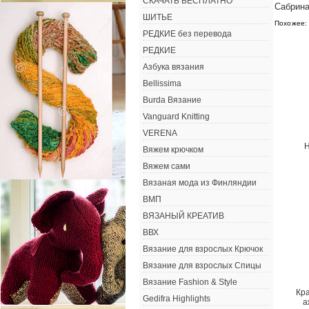
СКАЧАТЬ БЕСПЛАТНО
Сабрина
ШИТЬЕ
Похожее:
РЕДКИЕ без перевода
РЕДКИЕ
Азбука вязания
Bellissima
Burda Вязание
Vanguard Knitting
VERENA
Н
Вяжем крючком
Вяжем сами
Вязаная мода из Финляндии
ВМП
ВЯЗАНЫЙ КРЕАТИВ
ВВХ
Вязание для взрослых Крючок
Вязание для взрослых Спицы
Вязание Fashion & Style
Кр
Gedifra Highlights
а