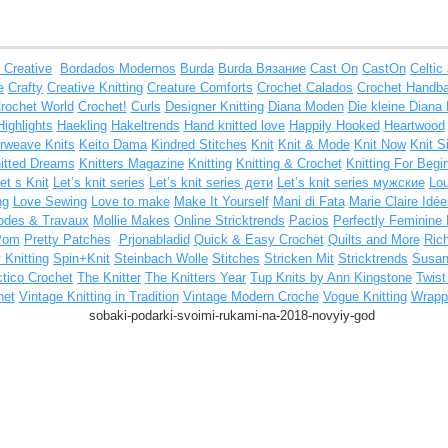
 Creative
Bordados Modernos
Burda
Burda Вязание
Cast On
CastOn
Celtic
e
Crafty
Creative Knitting
Creature Comforts
Crochet Calados
Crochet Handb
rochet World
Crochet!
Curls
Designer Knitting
Diana Moden
Die kleine Diana 
Highlights
Haekling
Hakeltrends
Hand knitted love
Happily Hooked
Heartwood
erweave Knits
Keito Dama
Kindred Stitches
Knit
Knit & Mode
Knit Now
Knit S
itted Dreams
Knitters Magazine
Knitting
Knitting & Crochet
Knitting For Begi
et s Knit
Let’s knit series
Let’s knit series дети
Let’s knit series мужские
Lou
ng
Love Sewing
Love to make
Make It Yourself
Mani di Fata
Marie Claire Idée
des & Travaux
Mollie Makes
Online Stricktrends
Pacios
Perfectly Feminine 
Pom
Pretty Patches
Prjonabladid
Quick & Easy Crochet
Quilts and More
Ric
 Knitting
Spin+Knit
Steinbach Wolle
Stitches
Stricken Mit
Stricktrends
Susa
ctico Crochet
The Knitter
The Knitters Year
Tup Knits by Ann Kingstone
Twis
het
Vintage Knitting in Tradition
Vintage Modern Croche
Vogue Knitting
Wrappe