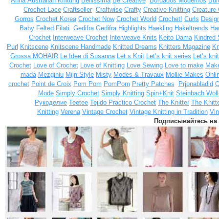
Anna
Australian Knitting
Bellissima
Be Creative
Bordados Modernos
Bur
Crochet Lace
Craftseller
Craftwise
Crafty
Creative Knitting
Creature
Gorros
Crochet Korea
Crochet Now
Crochet World
Crochet!
Curls
Design
Baby
Felted
Filati
Gedifra
Gedifra Highlights
Haekling
Hakeltrends
Han
Crochet
Interweave Crochet
Interweave Knits
Keito Dama
Kindred 
Purl
Knitscene
Knitscene Handmade
Knitted Dreams
Knitters Magazine
Kn
Grossa MOHAIR
Le Idee di Susanna
Let s Knit
Let’s knit series
Let’s kni
Crochet
Love of Crochet
Love of Knitting
Love Sewing
Love to make
Make
mada
Mezginiu
Mijn Style
Misty
Modes & Travaux
Mollie Makes
Onli
crochet
Point de Croix
Pom Pom
PomPom
Pretty Patches
Prjonabladid
Q
Mode
Simply Crochet
Simply Knitting
Spin+Knit
Steinbach Woll
Рукоделие
Teetee
Tejido Practico Crochet
The Knitter
The Knitt
Knitting
Verena
Vintage Crochet
Vintage Knitting in Tradition
Vin
Подписывайтесь на 