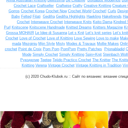
Anna
Australian Knitting
Bellissima
Be Creative
Bordados Modernos
Bur
Crochet Lace
Craftseller
Craftwise
Crafty
Creative Knitting
Creature
Gorros
Crochet Korea
Crochet Now
Crochet World
Crochet!
Curls
Design
Baby
Felted
Filati
Gedifra
Gedifra Highlights
Haekling
Hakeltrends
Han
Crochet
Interweave Crochet
Interweave Knits
Keito Dama
Kindred 
Purl
Knitscene
Knitscene Handmade
Knitted Dreams
Knitters Magazine
Kn
Grossa MOHAIR
Le Idee di Susanna
Let s Knit
Let’s knit series
Let’s kni
Crochet
Love of Crochet
Love of Knitting
Love Sewing
Love to make
Make
mada
Mezginiu
Mijn Style
Misty
Modes & Travaux
Mollie Makes
Onli
crochet
Point de Croix
Pom Pom
PomPom
Pretty Patches
Prjonabladid
Q
Mode
Simply Crochet
Simply Knitting
Spin+Knit
Steinbach Woll
Рукоделие
Teetee
Tejido Practico Crochet
The Knitter
The Knitt
Knitting
Verena
Vintage Crochet
Vintage Knitting in Tradition
Vin
(c) 2020 Chudo-Klubok.ru :: Сайт по вязанию: вязание сп