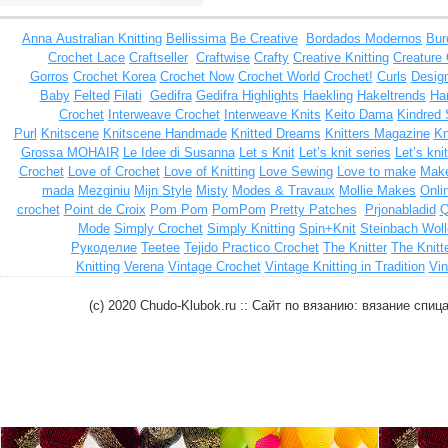
Anna
Australian Knitting
Bellissima
Be Creative
Bordados Modernos
Bur
Crochet Lace
Craftseller
Craftwise
Crafty
Creative Knitting
Creature
Gorros
Crochet Korea
Crochet Now
Crochet World
Crochet!
Curls
Design
Baby
Felted
Filati
Gedifra
Gedifra Highlights
Haekling
Hakeltrends
Han
Crochet
Interweave Crochet
Interweave Knits
Keito Dama
Kindred 
Purl
Knitscene
Knitscene Handmade
Knitted Dreams
Knitters Magazine
Kn
Grossa MOHAIR
Le Idee di Susanna
Let s Knit
Let’s knit series
Let’s kni
Crochet
Love of Crochet
Love of Knitting
Love Sewing
Love to make
Make
mada
Mezginiu
Mijn Style
Misty
Modes & Travaux
Mollie Makes
Onli
crochet
Point de Croix
Pom Pom
PomPom
Pretty Patches
Prjonabladid
Q
Mode
Simply Crochet
Simply Knitting
Spin+Knit
Steinbach Woll
Рукоделие
Teetee
Tejido Practico Crochet
The Knitter
The Knitt
Knitting
Verena
Vintage Crochet
Vintage Knitting in Tradition
Vin
(c) 2020 Chudo-Klubok.ru :: Сайт по вязанию: вязание сп