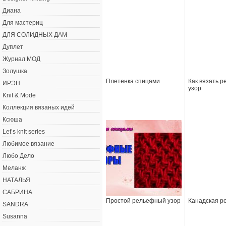
Диана
Для мастериц
ДЛЯ СОЛИДНЫХ ДАМ
Дуплет
Журнал МОД
Золушка
Плетенка спицами
Как вязать 
ИРЭН
узор
Knit & Mode
Коллекция вязаных идей
Ксюша
Let’s knit series
Любимое вязание
Любо Дело
Меланж
НАТАЛЬЯ
САБРИНА
Простой рельефный узор
Канадская р
SANDRA
Susanna