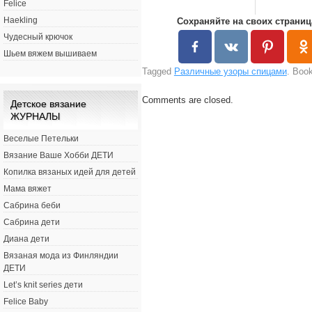
Felice
Haekling
Сохраняйте на своих страниц
Чудесный крючок
Шьем вяжем вышиваем
Tagged
Различные узоры спицами
. Boo
Comments are closed.
Детское вязание
ЖУРНАЛЫ
Веселые Петельки
Вязание Ваше Хобби ДЕТИ
Копилка вязаных идей для детей
Мама вяжет
Сабрина беби
Сабрина дети
Диана дети
Вязаная мода из Финляндии
ДЕТИ
Let’s knit series дети
Felice Baby