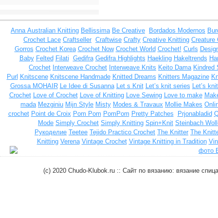
Anna
Australian Knitting
Bellissima
Be Creative
Bordados Modernos
Bur
Crochet Lace
Craftseller
Craftwise
Crafty
Creative Knitting
Creature
Gorros
Crochet Korea
Crochet Now
Crochet World
Crochet!
Curls
Design
Baby
Felted
Filati
Gedifra
Gedifra Highlights
Haekling
Hakeltrends
Han
Crochet
Interweave Crochet
Interweave Knits
Keito Dama
Kindred 
Purl
Knitscene
Knitscene Handmade
Knitted Dreams
Knitters Magazine
Kn
Grossa MOHAIR
Le Idee di Susanna
Let s Knit
Let’s knit series
Let’s kni
Crochet
Love of Crochet
Love of Knitting
Love Sewing
Love to make
Make
mada
Mezginiu
Mijn Style
Misty
Modes & Travaux
Mollie Makes
Onli
crochet
Point de Croix
Pom Pom
PomPom
Pretty Patches
Prjonabladid
Q
Mode
Simply Crochet
Simply Knitting
Spin+Knit
Steinbach Woll
Рукоделие
Teetee
Tejido Practico Crochet
The Knitter
The Knitt
Knitting
Verena
Vintage Crochet
Vintage Knitting in Tradition
Vin
(c) 2020 Chudo-Klubok.ru :: Сайт по вязанию: вязание сп