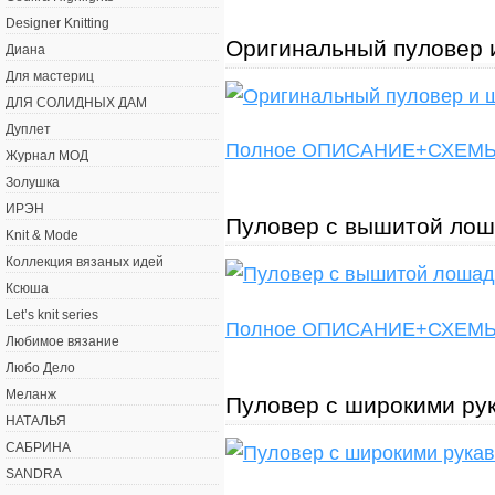
Designer Knitting
Оригинальный пуловер и
Диана
Для мастериц
ДЛЯ СОЛИДНЫХ ДАМ
Дуплет
Полное ОПИСАНИЕ+СХЕ
Журнал МОД
Золушка
ИРЭН
Пуловер с вышитой лош
Knit & Mode
Коллекция вязаных идей
Ксюша
Let’s knit series
Полное ОПИСАНИЕ+СХЕ
Любимое вязание
Любо Дело
Меланж
Пуловер с широкими ру
НАТАЛЬЯ
САБРИНА
SANDRA