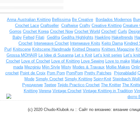
Anna
Australian Knitting
Bellissima
Be Creative
Bordados Modernos
Bur
Crochet Lace
Craftseller
Craftwise
Crafty
Creative Knitting
Creature
Gorros
Crochet Korea
Crochet Now
Crochet World
Crochet!
Curls
Design
Baby
Felted
Filati
Gedifra
Gedifra Highlights
Haekling
Hakeltrends
Han
Crochet
Interweave Crochet
Interweave Knits
Keito Dama
Kindred 
Purl
Knitscene
Knitscene Handmade
Knitted Dreams
Knitters Magazine
Kn
Grossa MOHAIR
Le Idee di Susanna
Let s Knit
Let’s knit series
Let’s kni
Crochet
Love of Crochet
Love of Knitting
Love Sewing
Love to make
Make
mada
Mezginiu
Mijn Style
Misty
Modes & Travaux
Mollie Makes
Onli
crochet
Point de Croix
Pom Pom
PomPom
Pretty Patches
Prjonabladid
Q
Mode
Simply Crochet
Simply Knitting
Spin+Knit
Steinbach Woll
Рукоделие
Teetee
Tejido Practico Crochet
The Knitter
The Knitt
Knitting
Verena
Vintage Crochet
Vintage Knitting in Tradition
Vin
(c) 2020 Chudo-Klubok.ru :: Сайт по вязанию: вязание сп