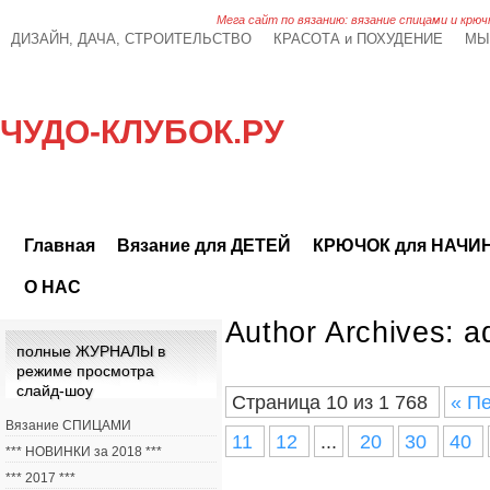
Мега сайт по вязанию: вязание спицами и крюч
ДИЗАЙН, ДАЧА, СТРОИТЕЛЬСТВО
КРАСОТА и ПОХУДЕНИЕ
МЫ
ЧУДО-КЛУБОК.РУ
Главная
Вязание для ДЕТЕЙ
КРЮЧОК для НАЧ
О НАС
Author Archives:
a
полные ЖУРНАЛЫ в
режиме просмотра
слайд-шоу
Страница 10 из 1 768
« П
Вязание СПИЦАМИ
11
12
...
20
30
40
*** НОВИНКИ за 2018 ***
*** 2017 ***