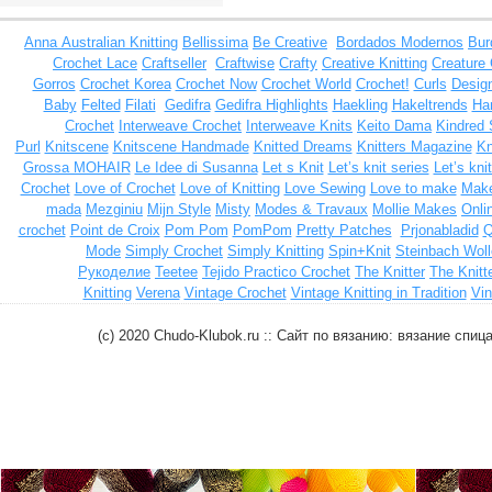
Anna
Australian Knitting
Bellissima
Be Creative
Bordados Modernos
Bur
Crochet Lace
Craftseller
Craftwise
Crafty
Creative Knitting
Creature
Gorros
Crochet Korea
Crochet Now
Crochet World
Crochet!
Curls
Design
Baby
Felted
Filati
Gedifra
Gedifra Highlights
Haekling
Hakeltrends
Han
Crochet
Interweave Crochet
Interweave Knits
Keito Dama
Kindred 
Purl
Knitscene
Knitscene Handmade
Knitted Dreams
Knitters Magazine
Kn
Grossa MOHAIR
Le Idee di Susanna
Let s Knit
Let’s knit series
Let’s kni
Crochet
Love of Crochet
Love of Knitting
Love Sewing
Love to make
Make
mada
Mezginiu
Mijn Style
Misty
Modes & Travaux
Mollie Makes
Onli
crochet
Point de Croix
Pom Pom
PomPom
Pretty Patches
Prjonabladid
Q
Mode
Simply Crochet
Simply Knitting
Spin+Knit
Steinbach Woll
Рукоделие
Teetee
Tejido Practico Crochet
The Knitter
The Knitt
Knitting
Verena
Vintage Crochet
Vintage Knitting in Tradition
Vin
(c) 2020 Chudo-Klubok.ru :: Сайт по вязанию: вязание сп