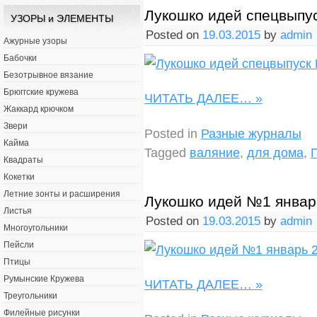
Лукошко идей спецвыпу
УЗОРЫ и ЭЛЕМЕНТЫ
Posted on
19.03.2015
by
admin
Ажурные узоры
Бабочки
Безотрывное вязание
Брюггские кружева
ЧИТАТЬ ДАЛЕЕ…
»
Жаккард крючком
Звери
Posted in
Разные журналы
Кайма
Tagged
валяние
,
для дома
,
Квадраты
Кокетки
Летние зонты и расширения
Лукошко идей №1 январ
Листья
Posted on
19.03.2015
by
admin
Многоугольники
Пейсли
Птицы
Румынские Кружева
ЧИТАТЬ ДАЛЕЕ…
»
Треугольники
Филейные рисунки