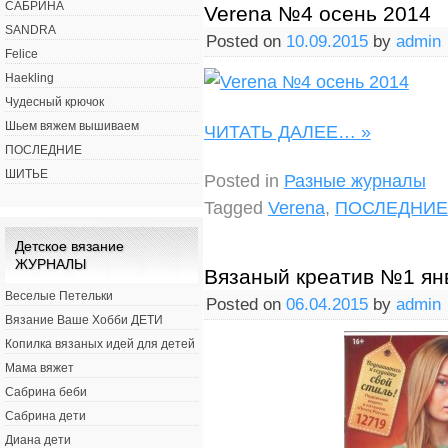
САБРИНА
Verena №4 осень 2014
SANDRA
Posted on
10.09.2015
by
admin
Felice
Haekling
Чудесный крючок
Шьем вяжем вышиваем
ЧИТАТЬ ДАЛЕЕ…
»
ПОСЛЕДНИЕ
ШИТЬЕ
Posted in
Разные журналы
Tagged
Verena
,
ПОСЛЕДНИЕ
Детское вязание
ЖУРНАЛЫ
Вязаный креатив №1 ян
Веселые Петельки
Posted on
06.04.2015
by
admin
Вязание Ваше Хобби ДЕТИ
Копилка вязаных идей для детей
Мама вяжет
Сабрина беби
Сабрина дети
Диана дети