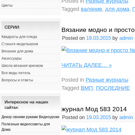
Posted in
Разные журналы
Цветы
Tagged
валяние
,
для дома
,
СЕРИИ:
Вязание модно и прост
Квадраты для пледа
Posted on
19.03.2015
by
admin
Станьте модельером
Вязание для дома
Аксессуары
ЧИТАТЬ ДАЛЕЕ…
»
Школа вязания крючком
Все виды петель
Posted in
Разные журналы
Вопросы и ответы
Tagged
ВМП
,
ПОСЛЕДНИЕ
Интересное на наших
сайтах:
журнал Мод 583 2014
Posted on
19.03.2015
by
admin
Декор своими руками Видеоуроки
Полезные видеосоветы для
Дома